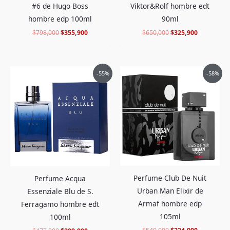
#6 de Hugo Boss
Viktor&Rolf hombre edt
hombre edp 100ml
90ml
$
798,000
$
355,900
$
650,000
$
325,900
El
El
El
El
-55%
-58%
precio
precio
precio
precio
original
actual
original
actual
era:
es:
era:
es:
$477,000.
$209,900.
$540,000.
$224,900.
Perfume Club De Nuit
Perfume Acqua
Urban Man Elixir de
Essenziale Blu de S.
Armaf hombre edp
Ferragamo hombre edt
105ml
100ml