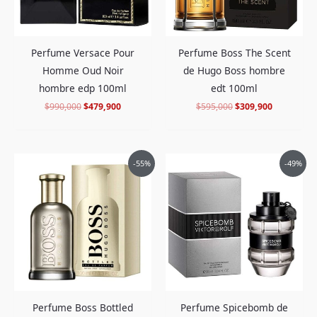
Perfume Versace Pour
Perfume Boss The Scent
Homme Oud Noir
de Hugo Boss hombre
hombre edp 100ml
edt 100ml
$
990,000
$
479,900
$
595,000
$
309,900
El
El
El
El
-55%
-49%
precio
precio
precio
precio
original
actual
original
actual
era:
es:
era:
es:
$798,000.
$355,900.
$650,000.
$325,900.
Perfume Boss Bottled
Perfume Spicebomb de