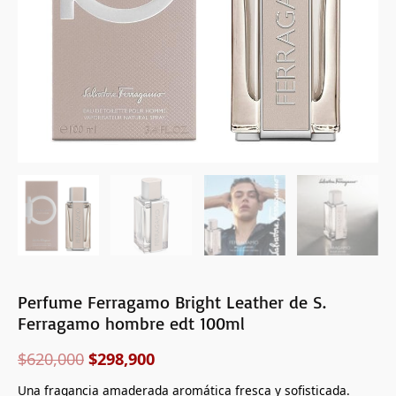
100ml
cantidad
Perfume Ferragamo Bright Leather de S.
Ferragamo hombre edt 100ml
$
620,000
$
298,900
Una fragancia amaderada aromática fresca y sofisticada.