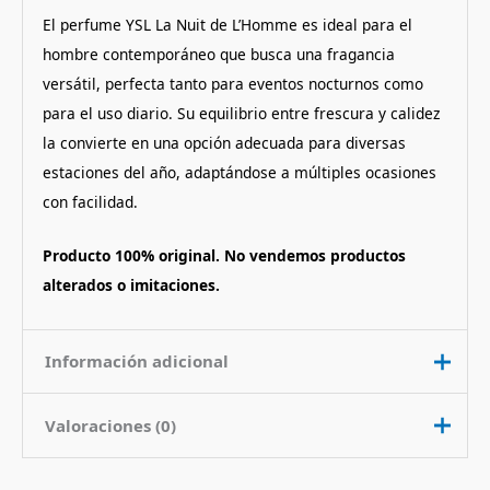
El perfume YSL La Nuit de L’Homme es ideal para el
hombre contemporáneo que busca una fragancia
versátil, perfecta tanto para eventos nocturnos como
para el uso diario. Su equilibrio entre frescura y calidez
la convierte en una opción adecuada para diversas
estaciones del año, adaptándose a múltiples ocasiones
con facilidad.
Producto 100% original. No vendemos productos
alterados o imitaciones.
Información adicional
Valoraciones (0)
Contenido
100 ml
Nota de
Amaderado Picante
No hay valoraciones aún.