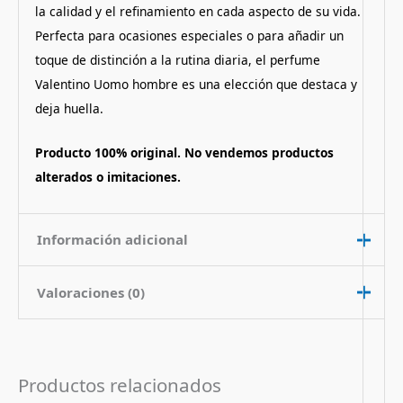
la calidad y el refinamiento en cada aspecto de su vida.
Perfecta para ocasiones especiales o para añadir un
toque de distinción a la rutina diaria, el perfume
Valentino Uomo hombre es una elección que destaca y
deja huella.
Producto 100% original. No vendemos productos
alterados o imitaciones.
Información adicional
Valoraciones (0)
Contenido
100 ml
Nota de
Amaderado Picante
No hay valoraciones aún.
Fragancia
Productos relacionados
Pais de Origen
Francia