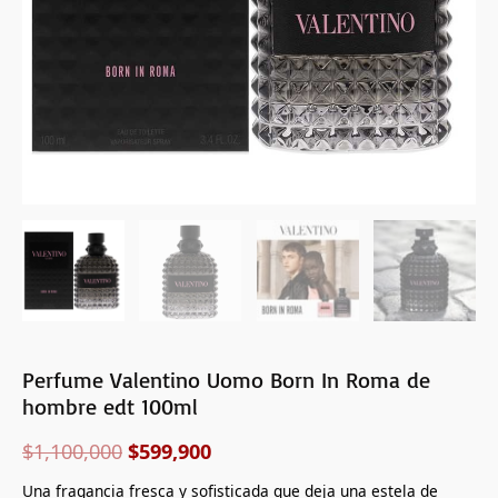
100ml
cantidad
Perfume Valentino Uomo Born In Roma de
hombre edt 100ml
$
1,100,000
$
599,900
Una fragancia fresca y sofisticada que deja una estela de