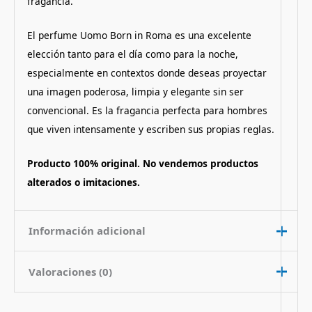
fragancia.
El perfume Uomo Born in Roma es una excelente
elección tanto para el día como para la noche,
especialmente en contextos donde deseas proyectar
una imagen poderosa, limpia y elegante sin ser
convencional. Es la fragancia perfecta para hombres
que viven intensamente y escriben sus propias reglas.
Producto 100% original. No vendemos productos
alterados o imitaciones.
Información adicional
Valoraciones (0)
Contenido
100 ml
Nota de
Amaderado Picante
No hay valoraciones aún.