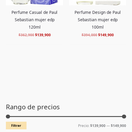
Perfume Casual de Paul
Perfume Design de Paul
Sebastian mujer edp
Sebastian mujer edp
120ml
100ml
$
362,900
$
139,900
$
394,000
$
149,900
P
P
r
r
Rango de precios
e
e
c
c
Filtrar
Precio:
$139,900
—
$149,900
i
i