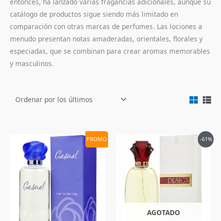
entonces, ha lanzado varias fragancias adicionales, aunque su
catálogo de productos sigue siendo más limitado en
comparación con otras marcas de perfumes. Las lociones a
menudo presentan notas amaderadas, orientales, florales y
especiadas, que se combinan para crear aromas memorables
y masculinos.
El
El
El
El
PROMO
-61%
precio
precio
precio
precio
original
actual
original
actual
era:
es:
era:
es:
$362,900.
$139,900.
$394,000.
$149,900.
AGOTADO