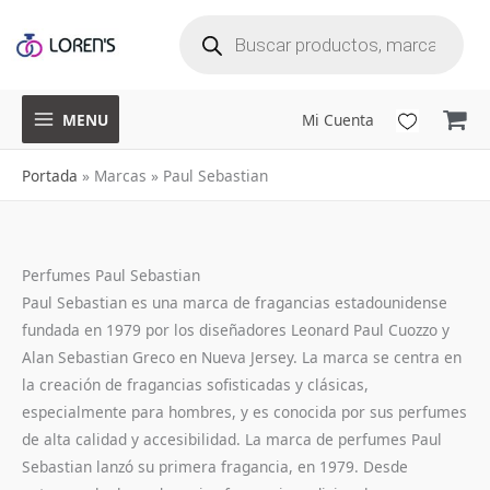
B
Ir
ú
s
q
al
u
e
d
a
contenido
d
e
p
r
o
d
u
MENU
Mi Cuenta
c
t
o
s
Portada
»
Marcas
»
Paul Sebastian
Perfumes Paul Sebastian
Paul Sebastian es una marca de fragancias estadounidense
fundada en 1979 por los diseñadores Leonard Paul Cuozzo y
Alan Sebastian Greco en Nueva Jersey. La marca se centra en
la creación de fragancias sofisticadas y clásicas,
especialmente para hombres, y es conocida por sus perfumes
de alta calidad y accesibilidad. La marca de perfumes Paul
Sebastian lanzó su primera fragancia, en 1979. Desde