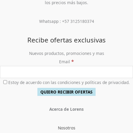
:
7
l
s
los precios más bajos.
0
,
0
$
9
e
:
0
0
.
4
,
r
$
.
0
5
9
a
2
Whatsapp : +57 3125180374
0
0
0
:
7
.
,
0
$
6
0
.
5
,
Recibe ofertas exclusivas
0
9
9
0
8
0
Nuevos productos, promociones y mas
.
,
0
*
Email
0
.
0
0
.
Estoy de acuerdo con las condiciones y políticas de privacidad.
Acerca de Lorens
Nosotros