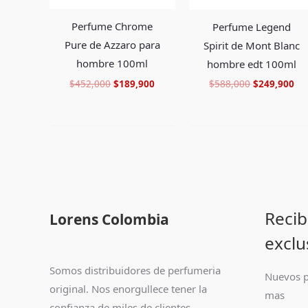
Perfume Chrome
Perfume Legend
Pure de Azzaro para
Spirit de Mont Blanc
hombre 100ml
hombre edt 100ml
$
452,000
$
189,900
$
588,000
$
249,900
Recib
Lorens Colombia
exclu
Somos distribuidores de perfumeria
Nuevos p
original. Nos enorgullece tener la
mas
confianza de miles de clientes