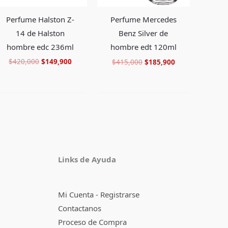
Perfume Halston Z-
Perfume Mercedes
14 de Halston
Benz Silver de
hombre edc 236ml
hombre edt 120ml
$
420,000
$
149,900
$
415,000
$
185,900
Facebook
Instagram
TikTok
Pinterest
X
YouTube
Links de Ayuda
Mi Cuenta - Registrarse
Contactanos
Proceso de Compra