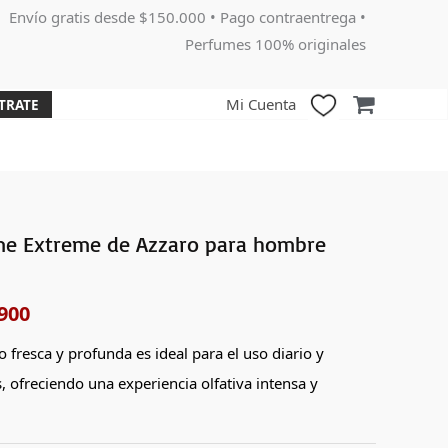
Envío gratis desde $150.000 • Pago contraentrega •
Perfumes 100% originales
Mi Cuenta
TRATE
e Extreme de Azzaro para hombre
El
o
precio
900
nal
actual
o fresca y profunda es ideal para el uso diario y
es:
, ofreciendo una experiencia olfativa intensa y
000.
$225,900.