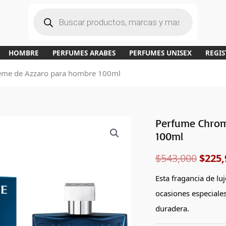
B
ú
s
q
u
e
d
a
HOMBRE
PERFUMES ARABES
PERFUMES UNISEX
REGIS
d
e
p
eme de Azzaro para hombre 100ml
r
o
d
u
c
t
o
s
Perfume Chrom
El
100ml
preci
$
543,000
$
225,
origi
Esta fragancia de luj
era:
ocasiones especiales
$543,
duradera.