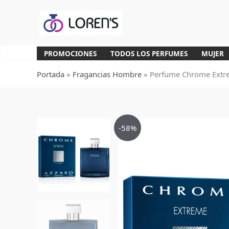
Ir
al
contenido
PROMOCIONES
TODOS LOS PERFUMES
MUJER
Portada
»
Fragancias Hombre
»
Perfume Chrome Extr
-58%