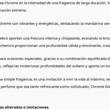
ínea Chrome en la intensidad de una fragancia de larga duración.
oración extrema.
xtreme son vibrantes y energéticas, destacando la mandarina verd
enebro aportan una frescura intensa y chispeante, evocando la bri
hemira proporcionan una profundidad cálida y envolvente, creando
para ocasiones especiales, gracias a su combinación equilibrada d
 refleja las misteriosas profundidades del océano y aporta un t
simple fragancia; es una invitación a vivir la vida al máximo, e
 perfume que sea tanto refrescante como sofisticado, Chrome Ext
s alterados o imitaciones.