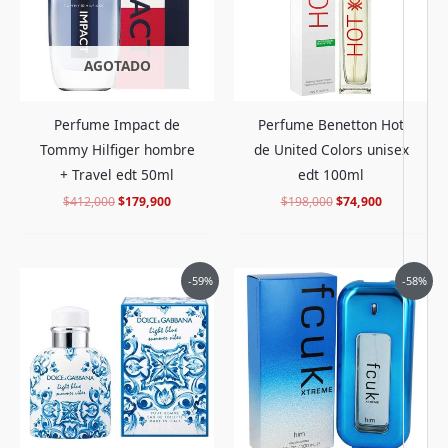
AGOTADO
Perfume Impact de
Perfume Benetton Hot
Tommy Hilfiger hombre
de United Colors unisex
+ Travel edt 50ml
edt 100ml
$
412,000
$
179,900
$
198,000
$
74,900
El
El
El
El
-59%
-58%
precio
precio
precio
precio
original
actual
original
actual
era:
es:
era:
es:
$795,000.
$319,900.
$238,000.
$97,900.