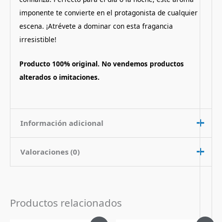
imponente te convierte en el protagonista de cualquier
escena. ¡Atrévete a dominar con esta fragancia
irresistible!
Producto 100% original. No vendemos productos
alterados o imitaciones.
Información adicional
Valoraciones (0)
Contenido
100 ml
Nota de
Amaderado Citrico
No hay valoraciones aún.
Fragancia
Productos relacionados
Pais de Origen
Emiratos Arabes Unidos
Sé el primero en valorar “Perfume
Tipo de Perfume
Eau de Parfum (edp)