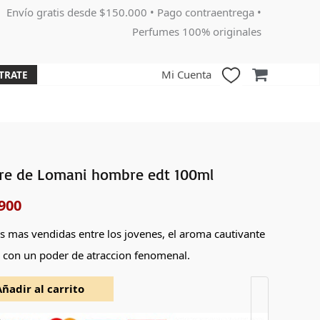
Envío gratis desde $150.000 • Pago contraentrega •
Perfumes 100% originales
Mi Cuenta
TRATE
ire de Lomani hombre edt 100ml
El
900
o
precio
nal
actual
s mas vendidas entre los jovenes, el aroma cautivante
 con un poder de atraccion fenomenal.
es:
Añadir al carrito
000.
$104,900.