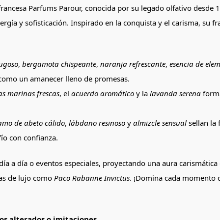
rancesa Parfums Parour, conocida por su legado olfativo desde 
gía y sofisticación. Inspirado en la conquista y el carisma, su fr
ugoso
,
bergamota chispeante
,
naranja refrescante
,
esencia de elem
os como un amanecer lleno de promesas.
as marinas frescas
, el
acuerdo aromático
y la
lavanda serena
forma
amo de abeto cálido
,
lábdano resinoso
y
almizcle sensual
sellan la
ío con confianza.
día a día o eventos especiales, proyectando una aura carismática
ias de lujo como
Paco Rabanne Invictus
. ¡Domina cada momento con
s alterados o imitaciones.