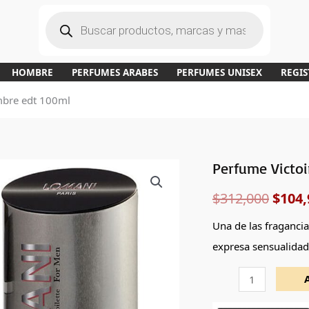
B
ú
s
q
u
e
d
a
HOMBRE
PERFUMES ARABES
PERFUMES UNISEX
REGIS
d
e
p
mbre edt 100ml
r
o
d
u
c
t
o
s
Perfume Victo
Perfume
El
Victoire
$
312,000
$
104,
preci
de
Lomani
origi
Una de las fragancia
hombre
expresa sensualidad
era:
edt
100ml
$312,
cantidad