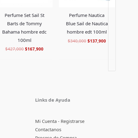
Perfume Set Sail St
Perfume Nautica
Barts de Tommy
Blue Sail de Nautica
Bahama hombre edc
hombre edt 100ml
100ml
$
340,000
$
137,900
$
427,000
$
167,900
Facebook
Instagram
TikTok
Pinterest
X
YouTube
Links de Ayuda
Mi Cuenta - Registrarse
Contactanos
Proceso de Compra