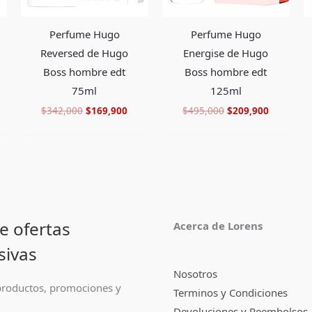
Perfume Hugo
Perfume Hugo
Reversed de Hugo
Energise de Hugo
Boss hombre edt
Boss hombre edt
75ml
125ml
$
342,000
$
169,900
$
495,000
$
209,900
e ofertas
Acerca de Lorens
sivas
Nosotros
roductos, promociones y
Terminos y Condiciones
Devoluciones y Reembolsos