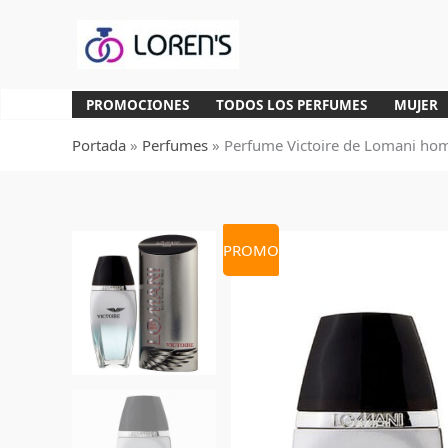
Ir
al
contenido
PROMOCIONES
TODOS LOS PERFUMES
MUJER
Portada
»
Perfumes
»
Perfume Victoire de Lomani ho
PROMO