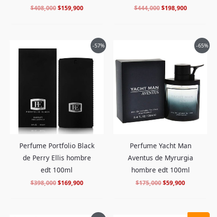
$
408,000
$
159,900
$
444,000
$
198,900
El
El
El
El
-57%
-65%
precio
precio
precio
precio
original
actual
original
actual
era:
es:
era:
es:
$398,000.
$169,900.
$175,000.
$59,900.
Perfume Portfolio Black
Perfume Yacht Man
de Perry Ellis hombre
Aventus de Myrurgia
edt 100ml
hombre edt 100ml
$
398,000
$
169,900
$
175,000
$
59,900