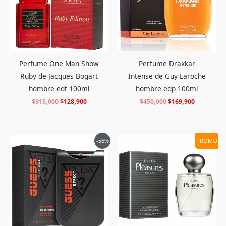
Perfume One Man Show
Perfume Drakkar
Ruby de Jacques Bogart
Intense de Guy Laroche
hombre edt 100ml
hombre edp 100ml
$
315,000
$
128,900
$
450,000
$
169,900
El
El
El
El
-56%
PROMO
precio
precio
precio
precio
original
actual
original
actual
era:
es:
era:
es:
$380,000.
$166,900.
$499,000.
$192,900.