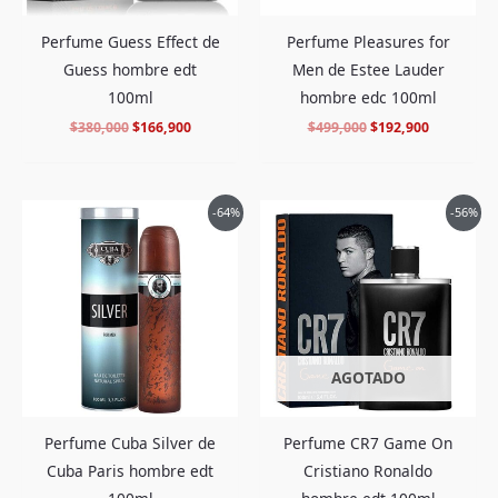
Perfume Guess Effect de
Perfume Pleasures for
Guess hombre edt
Men de Estee Lauder
100ml
hombre edc 100ml
$
380,000
$
166,900
$
499,000
$
192,900
El
El
El
El
-64%
-56%
precio
precio
precio
precio
original
actual
original
actual
era:
es:
era:
es:
$218,000.
$76,900.
$425,000.
$183,900.
AGOTADO
Perfume Cuba Silver de
Perfume CR7 Game On
Cuba Paris hombre edt
Cristiano Ronaldo