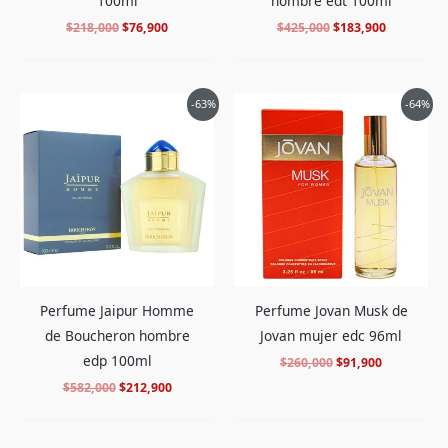
100ml
hombre edt 100ml
$
218,000
$
76,900
$
425,000
$
183,900
El
El
El
El
-63%
-64%
precio
precio
precio
precio
original
actual
original
actual
era:
es:
era:
es:
$582,000.
$212,900.
$260,000.
$91,900.
Perfume Jaipur Homme
Perfume Jovan Musk de
de Boucheron hombre
Jovan mujer edc 96ml
edp 100ml
$
260,000
$
91,900
$
582,000
$
212,900