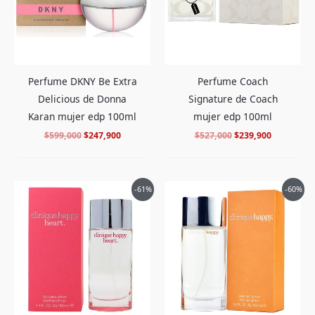
Perfume DKNY Be Extra
Perfume Coach
Delicious de Donna
Signature de Coach
Karan mujer edp 100ml
mujer edp 100ml
$
599,000
$
247,900
$
527,000
$
239,900
El
El
El
El
-61%
-60%
precio
precio
precio
precio
original
actual
original
actual
era:
es:
era:
es:
$522,000.
$198,900.
$475,000.
$189,900.