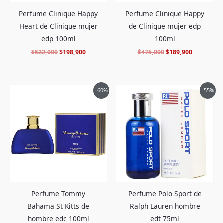
Perfume Clinique Happy
Perfume Clinique Happy
de Clinique mujer edp
Heart de Clinique mujer
100ml
edp 100ml
$
475,000
$
189,900
$
522,000
$
198,900
El
El
El
El
-60%
-55%
precio
precio
precio
precio
original
actual
original
actual
era:
es:
era:
es:
$408,000.
$159,900.
$444,000.
$198,900.
Perfume Tommy
Perfume Polo Sport de
Bahama St Kitts de
Ralph Lauren hombre
hombre edc 100ml
edt 75ml