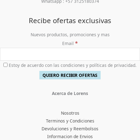
Whatsapp : +57 3125180374
0
0
0
:
7
.
,
0
$
6
0
.
5
,
Recibe ofertas exclusivas
0
9
9
0
8
0
Nuevos productos, promociones y mas
.
,
0
*
Email
0
.
0
0
.
Estoy de acuerdo con las condiciones y políticas de privacidad.
Acerca de Lorens
Nosotros
Terminos y Condiciones
Devoluciones y Reembolsos
Informacion de Envios