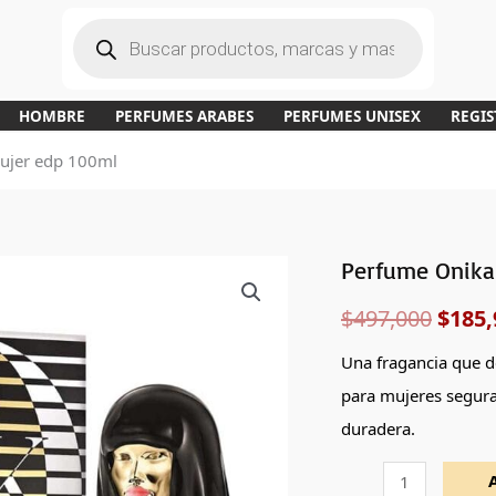
B
ú
s
q
u
e
d
a
HOMBRE
PERFUMES ARABES
PERFUMES UNISEX
REGIS
d
e
p
mujer edp 100ml
r
o
d
u
c
t
o
s
Perfume Onika
Perfume
El
Onika
$
497,000
$
185,
preci
de
Nicki
origi
Una fragancia que d
Minaj
para mujeres segura
era:
mujer
duradera.
edp
$497,
100ml