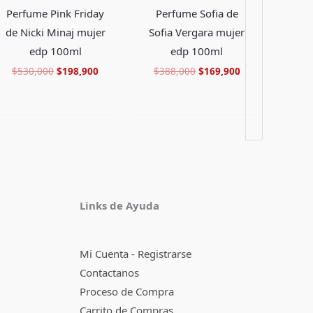
Perfume Sofia de
Perfume Pink Friday
Sofia Vergara mujer
de Nicki Minaj mujer
edp 100ml
edp 100ml
$
388,000
$
169,900
$
530,000
$
198,900
Facebook
Instagram
TikTok
Pinterest
X
YouTube
Links de Ayuda
Mi Cuenta - Registrarse
Contactanos
Proceso de Compra
Carrito de Compras