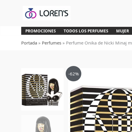
Ir
al
contenido
PROMOCIONES
TODOS LOS PERFUMES
MUJER
Portada
»
Perfumes
»
Perfume Onika de Nicki Minaj 
-62%