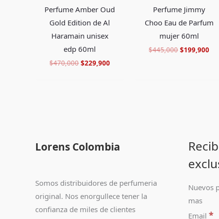
Perfume Amber Oud
Perfume Jimmy
Gold Edition de Al
Choo Eau de Parfum
Haramain unisex
mujer 60ml
edp 60ml
$
445,000
$
199,900
$
470,000
$
229,900
Recib
Lorens Colombia
exclu
Somos distribuidores de perfumeria
Nuevos p
original. Nos enorgullece tener la
mas
confianza de miles de clientes
*
Email