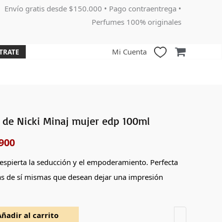
Envío gratis desde $150.000 • Pago contraentrega •
Perfumes 100% originales
Mi Cuenta
TRATE
 de Nicki Minaj mujer edp 100ml
El
900
o
precio
nal
actual
espierta la seducción y el empoderamiento. Perfecta
s de sí mismas que desean dejar una impresión
es:
000.
$185,900.
Añadir al carrito