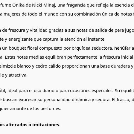
me Onika de Nicki Minaj, una fragancia que refleja la esencia de l
 mujeres de todo el mundo con su combinación única de notas fru
 de frescura y vitalidad gracias a sus notas de salida de pera ju
te y energizante que captura la atención al instante.
ga un bouquet floral compuesto por orquídea seductora, nenúfar 
a.
Estas notas medias equilibran perfectamente la frescura inicia
almizcle blanco y cedro cálido proporcionan una base duradera y
e y atractiva.
il, ideal para el uso diario o para ocasiones especiales.
Su equili
e buscan expresar su personalidad dinámica y segura.
El frasco, 
lquier amante de los perfumes.
s alterados o imitaciones.