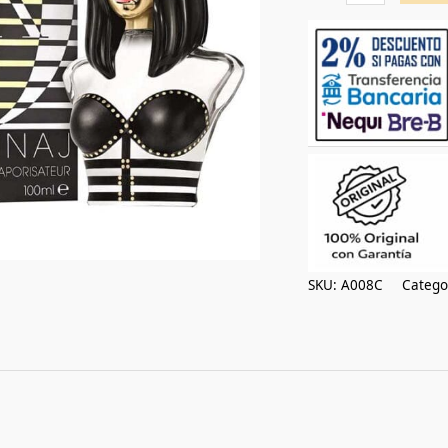
cantidad
SKU:
A008C
Catego