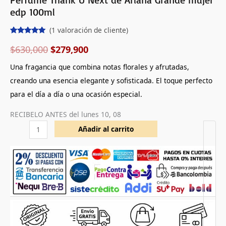
edp 100ml
(
1
valoración de cliente)
Valorado
1
con
5.00
de
$
630,000
$
279,900
5 en base
a
valoración
Una fragancia que combina notas florales y afrutadas,
de un
cliente
creando una esencia elegante y sofisticada. El toque perfecto
para el día a día o una ocasión especial.
RECIBELO ANTES del
lunes 10, 08
Añadir al carrito