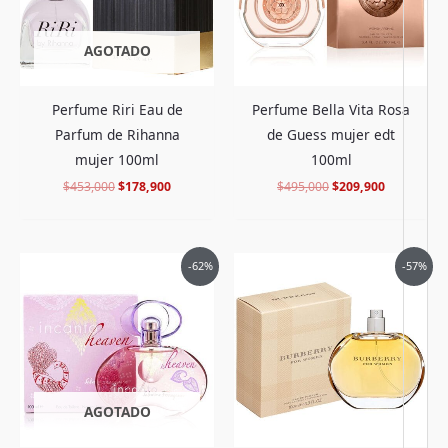
AGOTADO
Perfume Riri Eau de
Perfume Bella Vita Rosa
Parfum de Rihanna
de Guess mujer edt
mujer 100ml
100ml
$
453,000
$
178,900
$
495,000
$
209,900
El
El
El
El
-62%
-57%
precio
precio
precio
precio
original
actual
original
actual
era:
es:
era:
es:
$418,000.
$155,900.
$540,000.
$229,900.
AGOTADO