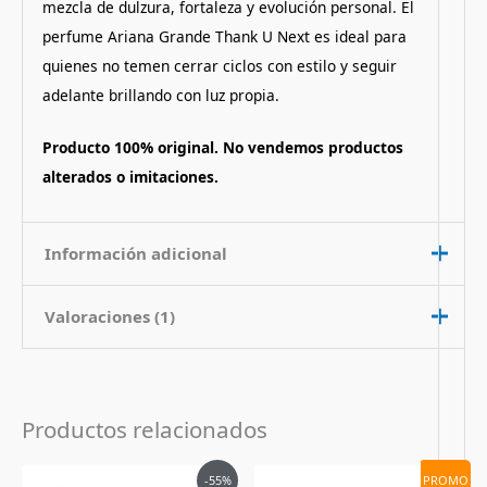
mezcla de dulzura, fortaleza y evolución personal. El
perfume Ariana Grande Thank U Next es ideal para
quienes no temen cerrar ciclos con estilo y seguir
adelante brillando con luz propia.
Producto 100% original. No vendemos productos
alterados o imitaciones.
Información adicional
Valoraciones (1)
Contenido
100 ml
Nota de
Floral Frutado
Fragancia
Valorado
mahernandez9818
con
5
de 5
23 de julio de 2025
Productos relacionados
Pais de Origen
Estados Unidos
¡Excelente experiencia de compra! Adquirí
Tipo de Perfume
Eau de Parfum (edp)
El
El
El
El
el perfume Thank U, Next de Ariana
-55%
PROMO