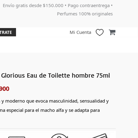
Envío gratis desde $150.000 • Pago contraentrega •
Perfumes 100% originales
Mi Cuenta
TRATE
Glorious Eau de Toilette hombre 75ml
El
900
o
precio
nal
actual
a y moderno que evoca masculinidad, sensualidad y
ma especial para el macho alfa y se adapta para
es:
000.
$129,900.