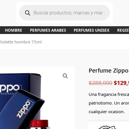
B
ú
s
q
u
e
d
a
HOMBRE
PERFUMES ARABES
PERFUMES UNISEX
REGIS
d
e
p
Toilette hombre 75ml
r
o
d
u
c
t
o
s
Perfume Zippo 
El
$
288,000
$
129,
preci
origi
Una fragancia fresc
patriotismo. Un aro
era:
cualquier ocasion.
$288,