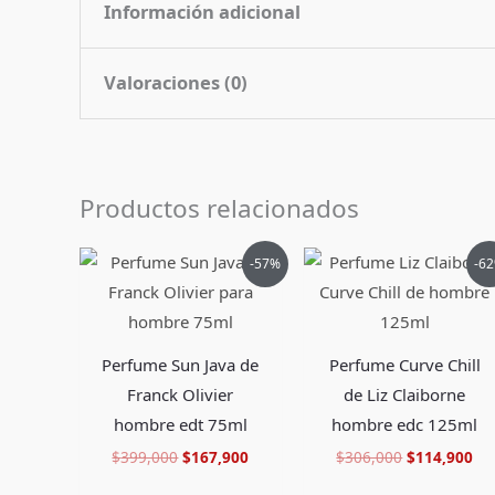
Información adicional
Valoraciones (0)
Contenido
75 ml
Nota de
Citrico
No hay valoraciones aún.
Fragancia
Productos relacionados
Pais de Origen
Italia
Sé el primero en valorar “Perfume 
Tipo de Perfume
Eau de Toilette (edt)
El
El
El
El
-57%
-6
Debes
acceder
para publicar una valoración.
precio
precio
precio
pr
original
actual
original
ac
era:
es:
era:
es:
$399,000.
$167,900.
$306,000.
$1
Perfume Sun Java de
Perfume Curve Chill
Franck Olivier
de Liz Claiborne
hombre edt 75ml
hombre edc 125ml
$
399,000
$
167,900
$
306,000
$
114,900