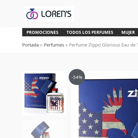
Ir
al
contenido
PROMOCIONES
TODOS LOS PERFUMES
MUJER
Portada
»
Perfumes
»
Perfume Zippo Glorious Eau de 
-54%