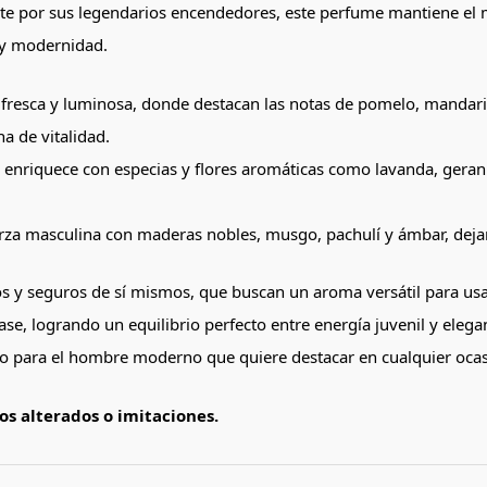
e por sus legendarios encendedores, este perfume mantiene el mi
 y modernidad.
a fresca y luminosa, donde destacan las notas de pomelo, mandar
a de vitalidad.
e enriquece con especias y flores aromáticas como lavanda, geran
rza masculina con maderas nobles, musgo, pachulí y ámbar, dejan
s y seguros de sí mismos, que buscan un aroma versátil para usar
se, logrando un equilibrio perfecto entre energía juvenil y elega
do para el hombre moderno que quiere destacar en cualquier ocas
s alterados o imitaciones.