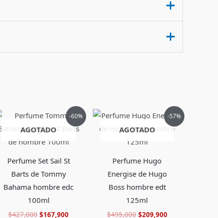
El
El
El
El
-60%
-57%
precio
precio
precio
precio
AGOTADO
AGOTADO
original
actual
original
actual
era:
es:
era:
es:
.
$427,000.
$167,900.
$495,000.
$209,900.
Perfume Set Sail St
Perfume Hugo
Barts de Tommy
Energise de Hugo
Bahama hombre edc
Boss hombre edt
100ml
125ml
$
427,000
$
167,900
$
495,000
$
209,900