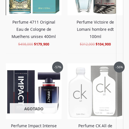
Perfume 4711 Original
Perfume Victoire de
Eau de Cologne de
Lomani hombre edt
Muelhens unisex 400ml
100ml
$
498,000
$
179,900
$
312,000
$
104,900
El
El
El
El
-57%
-56%
precio
precio
precio
precio
original
actual
original
actual
era:
es:
era:
es:
$452,000.
$189,900.
$368,000.
$159,900.
AGOTADO
Perfume Impact Intense
Perfume CK All de