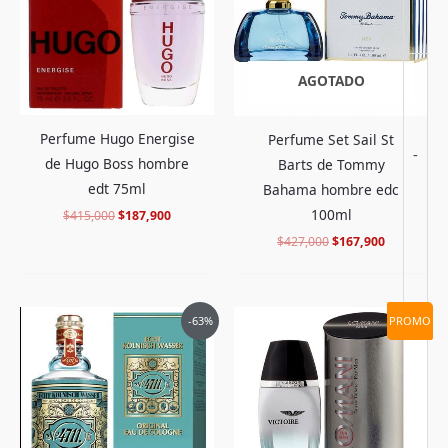
AGOTADO
Perfume Hugo Energise
Perfume Set Sail St
-
de Hugo Boss hombre
Barts de Tommy
edt 75ml
Bahama hombre edc
100ml
$
415,000
$
187,900
$
427,000
$
167,900
El
El
El
El
-63%
PROMO
precio
precio
precio
precio
original
actual
original
actual
era:
es:
era:
es:
$498,000.
$179,900.
$312,000.
$104,900.