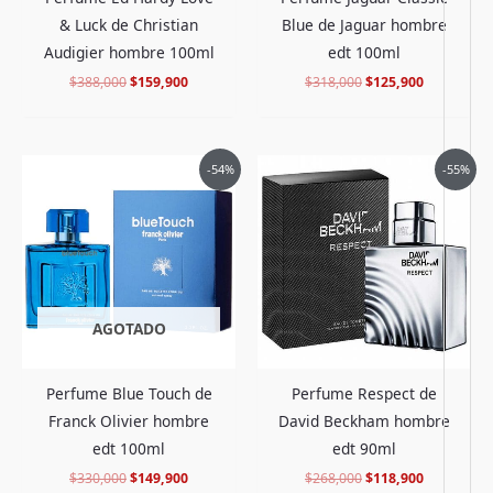
& Luck de Christian
Blue de Jaguar hombre
Audigier hombre 100ml
edt 100ml
$
388,000
$
159,900
$
318,000
$
125,900
El
El
El
El
-54%
-55%
precio
precio
precio
precio
original
actual
original
actual
era:
es:
era:
es:
$330,000.
$149,900.
$268,000.
$118,900.
AGOTADO
Perfume Blue Touch de
Perfume Respect de
Franck Olivier hombre
David Beckham hombre
edt 100ml
edt 90ml
$
330,000
$
149,900
$
268,000
$
118,900