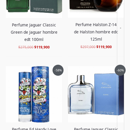
Perfume Halston Z-14
Perfume Jaguar Classic
-
de Halston hombre edc
Green de Jaguar hombre
125ml
edt 100ml
$
297,000
$
119,900
$
275,000
$
119,900
El
El
El
El
-58%
-60%
precio
precio
precio
precio
original
actual
original
actual
era:
es:
era:
es:
$388,000.
$159,900.
$318,000.
$125,900.
Perfume Ed Hardy Love
Perfume Jaguar Classic