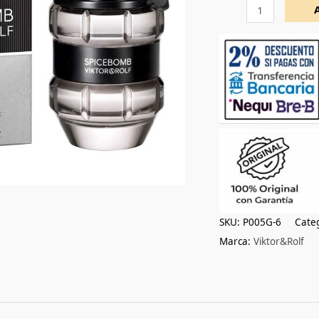
SKU:
P005G-6
Cate
Marca:
Viktor&Rolf