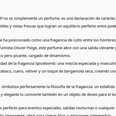
f no es simplemente un perfume, es una declaración de carácter, 
les y notas frescas que logran un equilibrio perfecto entre pode
e ha posicionado como una fragancia de culto entre los hombres
fumista Olivier Polge, este perfume abre con una salida vibrante
co pero picante, cargado de dinamismo.
idad de la fragancia Spicebomb: una mezcla especiada y masculina
abaco, cuero, vetiver y un toque de bergamota seca, creando un
simboliza perfectamente la filosofía de la fragancia: un estallid
 y elegante lo convierte también en un objeto de deseo para el 
s perfecto para eventos especiales, salidas nocturnas o cualqui
ión imponente, ideal para climas fríos o estaciones intermedias.