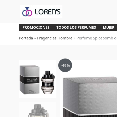
Ir
al
contenido
PROMOCIONES
TODOS LOS PERFUMES
MUJER
Portada
»
Fragancias Hombre
»
Perfume Spicebomb de
-49%