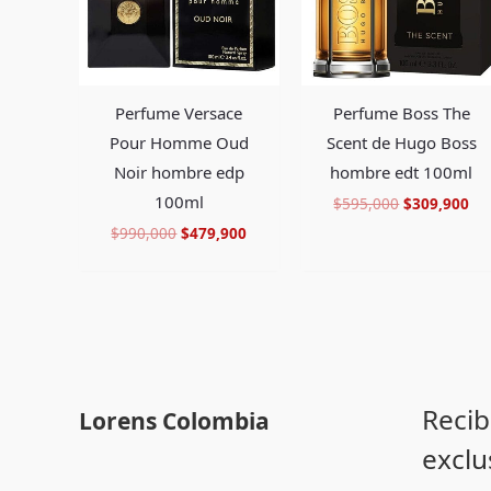
Perfume Versace
Perfume Boss The
Pour Homme Oud
Scent de Hugo Boss
Noir hombre edp
hombre edt 100ml
100ml
$
595,000
$
309,900
$
990,000
$
479,900
Recib
Lorens Colombia
exclu