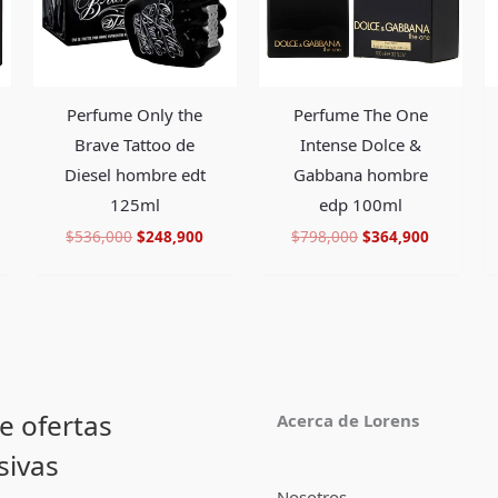
Perfume The One
Perfume Only the
Intense Dolce &
Brave Tattoo de
Gabbana hombre
Diesel hombre edt
edp 100ml
125ml
$
798,000
$
364,900
$
536,000
$
248,900
e ofertas
Acerca de Lorens
sivas
Nosotros