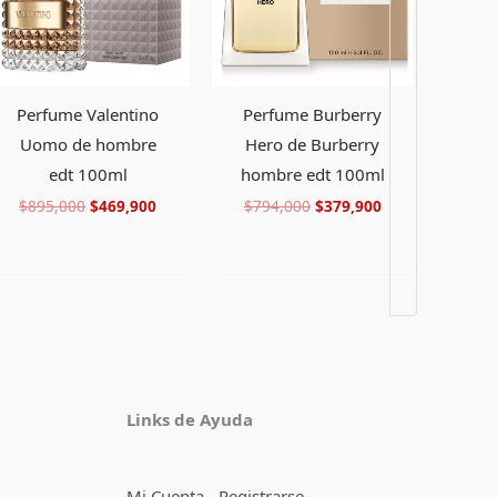
Perfume Valentino
Perfume Burberry
Uomo de hombre
Hero de Burberry
edt 100ml
hombre edt 100ml
$
895,000
$
469,900
$
794,000
$
379,900
Facebook
Instagram
TikTok
Pinterest
X
YouTube
Links de Ayuda
Mi Cuenta - Registrarse