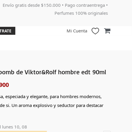
Envío gratis desde $150.000 • Pago contraentrega •
Perfumes 100% originales
Mi Cuenta
TRATE
bomb de Viktor&Rolf hombre edt 90ml
El
900
o
precio
nal
actual
sa, especiada y elegante, para hombres modernos,
 de si. Un aroma explosivo y seductor para destacar
es:
000.
$325,900.
l
lunes 10, 08