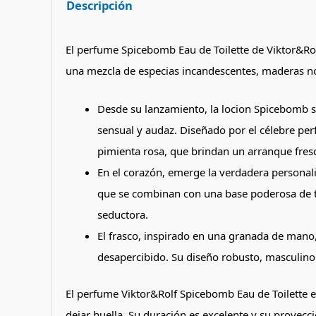
Descripción
El perfume Spicebomb Eau de Toilette de Viktor&Rol
una mezcla de especias incandescentes, maderas nob
Desde su lanzamiento, la locion Spicebomb s
sensual y audaz. Diseñado por el célebre per
pimienta rosa, que brindan un arranque fres
En el corazón, emerge la verdadera personal
que se combinan con una base poderosa de t
seductora.
El frasco, inspirado en una granada de mano, 
desapercibido. Su diseño robusto, masculino
El perfume Viktor&Rolf Spicebomb Eau de Toilette e
dejar huella. Su duración es excelente y su proyecc