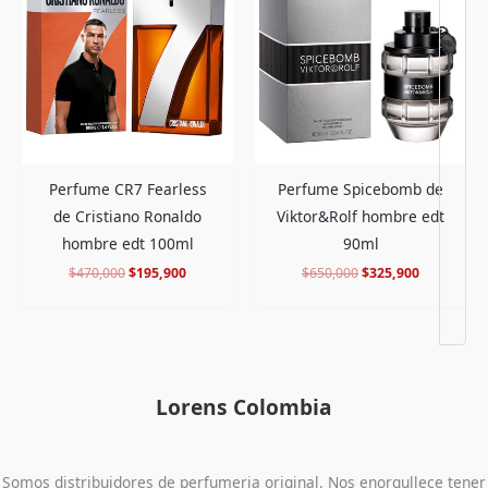
era:
es:
era:
es:
$470,000.
$195,900.
$650,000.
$325,900.
Perfume CR7 Fearless
Perfume Spicebomb de
de Cristiano Ronaldo
Viktor&Rolf hombre edt
hombre edt 100ml
90ml
$
470,000
$
195,900
$
650,000
$
325,900
Lorens Colombia
Somos distribuidores de perfumeria original. Nos enorgullece tener