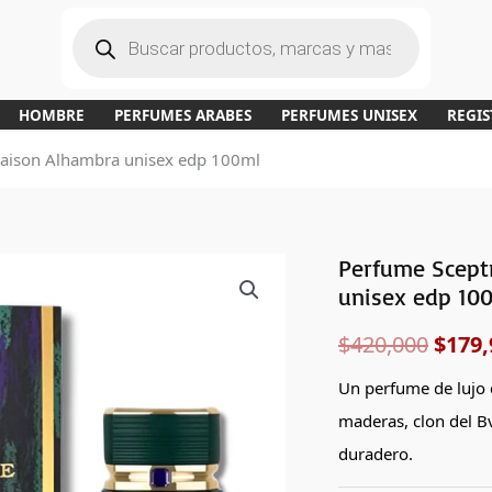
B
ú
s
q
u
e
d
a
HOMBRE
PERFUMES ARABES
PERFUMES UNISEX
REGIS
d
e
p
Maison Alhambra unisex edp 100ml
r
o
d
u
c
t
o
s
Perfume Scept
El
unisex edp 10
preci
$
420,000
$
179,
origi
Un perfume de lujo c
era:
maderas, clon del B
$420,
duradero.