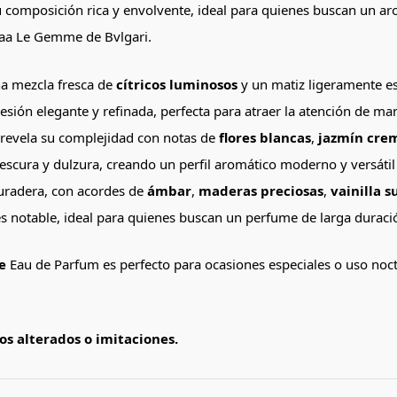
u composición rica y envolvente, ideal para quienes buscan un a
raa Le Gemme de Bvlgari.
na mezcla fresca de
cítricos luminosos
y un matiz ligeramente es
esión elegante y refinada, perfecta para atraer la atención de man
e revela su complejidad con notas de
flores blancas
,
jazmín cre
frescura y dulzura, creando un perfil aromático moderno y versát
uradera, con acordes de
ámbar
,
maderas preciosas
,
vainilla s
ón es notable, ideal para quienes buscan un perfume de larga durac
e
Eau de Parfum es perfecto para ocasiones especiales o uso noctu
s alterados o imitaciones.