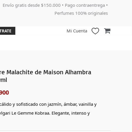
Envío gratis desde $150.000 • Pago contraentrega •
Perfumes 100% originales
Mi Cuenta
TRATE
re Malachite de Maison Alhambra
El
0ml
o
precio
900
nal
actual
álido y sofisticado con jazmín, ámbar, vainilla y
es:
vlgari Le Gemme Kobraa. Elegante, intenso y
000.
$179,900.