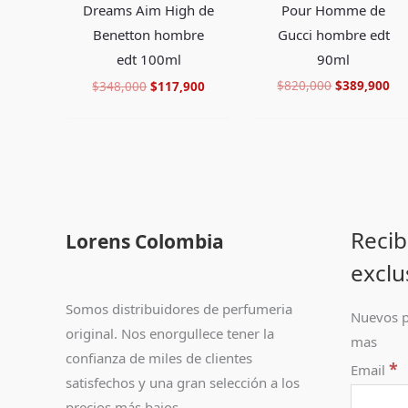
Pour Homme de
Dreams Aim High de
Gucci hombre edt
Benetton hombre
90ml
edt 100ml
$
820,000
$
389,900
$
348,000
$
117,900
Recib
Lorens Colombia
exclu
Somos distribuidores de perfumeria
Nuevos p
original. Nos enorgullece tener la
mas
confianza de miles de clientes
*
Email
satisfechos y una gran selección a los
precios más bajos.