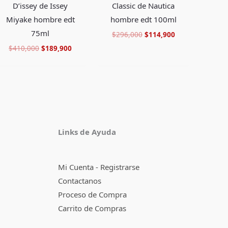
D’issey de Issey
Classic de Nautica
Miyake hombre edt
hombre edt 100ml
75ml
$
296,000
$
114,900
$
410,000
$
189,900
Facebook
Instagram
TikTok
Pinterest
X
YouTube
Links de Ayuda
Mi Cuenta - Registrarse
Contactanos
Proceso de Compra
Carrito de Compras