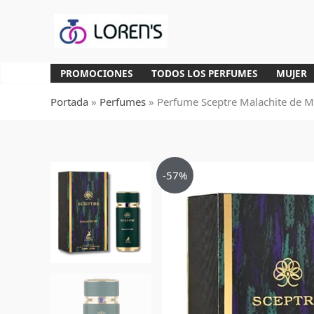
Ir
al
contenido
PROMOCIONES
TODOS LOS PERFUMES
MUJER
Portada
»
Perfumes
»
Perfume Sceptre Malachite de 
-57%