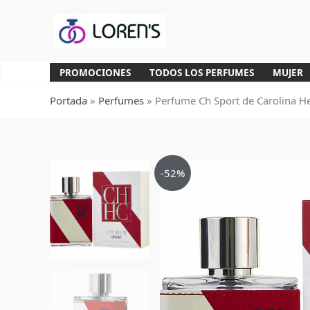
Ir
al
contenido
PROMOCIONES
TODOS LOS PERFUMES
MUJER
Portada
»
Perfumes
»
Perfume Ch Sport de Carolina H
-52%