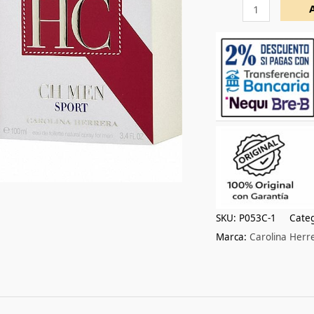
100ml
cantidad
SKU:
P053C-1
Categ
Marca:
Carolina Herr