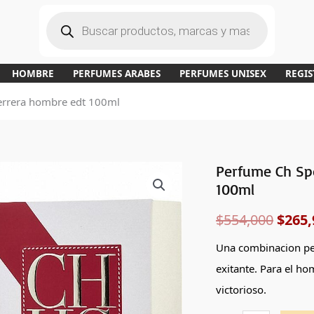
B
ú
s
q
u
e
d
a
HOMBRE
PERFUMES ARABES
PERFUMES UNISEX
REGIS
d
e
p
errera hombre edt 100ml
r
o
d
u
c
t
o
s
Perfume Ch Spo
Perfume
El
100ml
Ch
preci
Sport
$
554,000
$
265,
de
origi
Carolina
Una combinacion per
era:
Herrera
exitante. Para el ho
hombre
$554,
victorioso.
edt