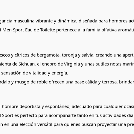
agancia masculina vibrante y dinámica, diseñada para hombres ac
CH Men Sport Eau de Toilette pertenece a la familia olfativa aromá
escos y cítricos de bergamota, toronja y salvia, creando una apertu
mienta de Sichuan, el enebro de Virginia y unas sutiles notas mar
 sensación de vitalidad y energía.
ándalo y musgo de roble ofrecen una base cálida y terrosa, brind
el hombre deportista y espontáneo, adecuado para cualquier ocasi
CH Sport es perfecto para acompañarte tanto en tus actividades d
n en una elección versátil para quienes buscan proyectar una pre