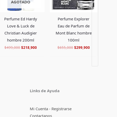
AGOTADO
Perfume Ed Hardy
Perfume Explorer
Love & Luck de
Eau de Parfum de
Christian Audigier
Mont Blanc hombre
hombre 200ml
100ml
$
499,000
$
218,900
$
655,000
$
299,900
Facebook
Instagram
TikTok
Pinterest
X
YouTube
Links de Ayuda
Mi Cuenta - Registrarse
Contactanos