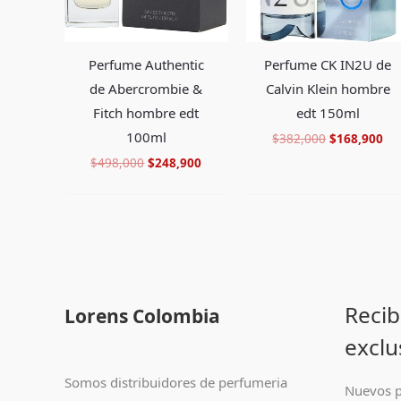
Perfume Authentic
Perfume CK IN2U de
de Abercrombie &
Calvin Klein hombre
Fitch hombre edt
edt 150ml
100ml
$
382,000
$
168,900
$
498,000
$
248,900
Recib
Lorens Colombia
exclu
Somos distribuidores de perfumeria
Nuevos p