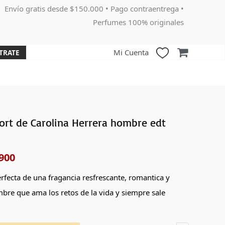
Envío gratis desde $150.000 • Pago contraentrega •
Perfumes 100% originales
Mi Cuenta
TRATE
rt de Carolina Herrera hombre edt
El
o
precio
900
nal
actual
fecta de una fragancia resfrescante, romantica y
es:
mbre que ama los retos de la vida y siempre sale
000.
$265,900.