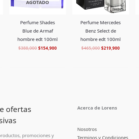
AGOTADO
Perfume Shades
Perfume Mercedes
Blue de Armaf
Benz Select de
hombre edt 100ml
hombre edt 100ml
$
388,000
$
154,900
$
465,000
$
219,900
e ofertas
Acerca de Lorens
sivas
Nosotros
roductos, promociones y
Terminos y Condiciones