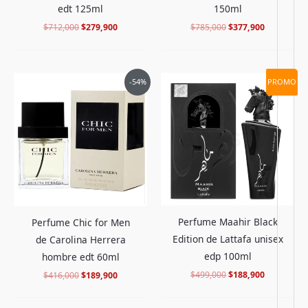
edt 125ml
150ml
$
712,000
$
279,900
$
785,000
$
377,900
El
El
El
El
-54%
PROMO
precio
precio
precio
precio
original
actual
original
actual
era:
es:
era:
es:
$416,000.
$189,900.
$499,000.
$188,900.
Perfume Maahir Black
Perfume Chic for Men
Edition de Lattafa unisex
de Carolina Herrera
edp 100ml
hombre edt 60ml
$
499,000
$
188,900
$
416,000
$
189,900