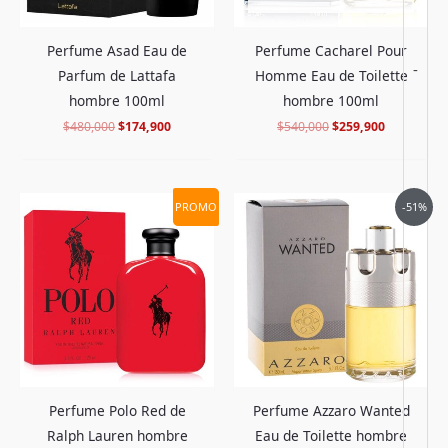
Perfume Asad Eau de
Perfume Cacharel Pour
-
Parfum de Lattafa
Homme Eau de Toilette
hombre 100ml
hombre 100ml
$
480,000
$
174,900
$
540,000
$
259,900
El
El
El
El
PROMO
-51%
precio
precio
precio
precio
original
actual
original
actual
era:
es:
era:
es:
$712,000.
$279,900.
$785,000.
$377,900.
Perfume Polo Red de
Perfume Azzaro Wanted
Ralph Lauren hombre
Eau de Toilette hombre