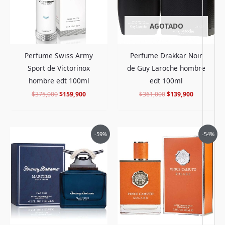
AGOTADO
Perfume Swiss Army
Perfume Drakkar Noir
Sport de Victorinox
de Guy Laroche hombre
hombre edt 100ml
edt 100ml
$
375,000
$
159,900
$
361,000
$
139,900
El
El
El
El
-59%
-54%
precio
precio
precio
precio
original
actual
original
actual
era:
es:
era:
es:
$462,000.
$188,900.
$499,000.
$228,900.