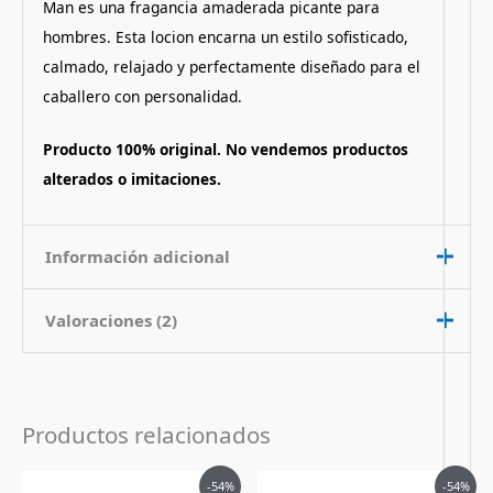
Man es una fragancia amaderada picante para
hombres. Esta locion encarna un estilo sofisticado,
calmado, relajado y perfectamente diseñado para el
caballero con personalidad.
Producto 100% original. No vendemos productos
alterados o imitaciones.
Información adicional
Valoraciones (2)
Contenido
100 ml
Nota de
Amaderado Picante
Fragancia
Valorado
Cristian
con
5
de 5
23 de abril de 2021
Productos relacionados
Pais de Origen
Alemania
Perfume totalmente original, gran
Tipo de Perfume
Eau de Toilette (edt)
El
El
El
El
atención y servicio. Aroma con salida
-54%
-54%