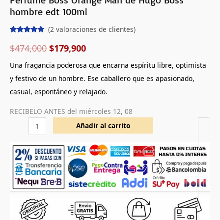
hombre edt 100ml
(
2
valoraciones de clientes)
Valorado
2
con
5.00
de
$
474,000
$
179,900
5 en base
a
Una fragancia poderosa que encarna espíritu libre, optimista
valoraciones
de clientes
y festivo de un hombre. Ese caballero que es apasionado,
casual, espontáneo y relajado.
RECIBELO ANTES del
miércoles 12, 08
Añadir al carrito