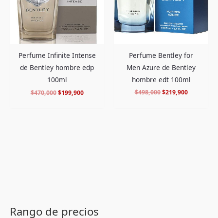
Perfume Bentley for
Perfume Infinite Intense
Men Azure de Bentley
de Bentley hombre edp
hombre edt 100ml
100ml
$
498,000
$
219,900
$
470,000
$
199,900
P
P
r
r
Rango de precios
e
e