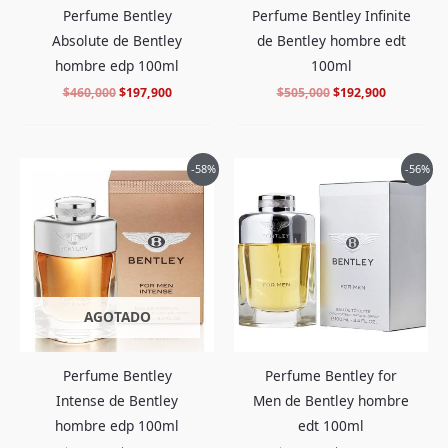
Perfume Bentley
Perfume Bentley Infinite
Absolute de Bentley
de Bentley hombre edt
hombre edp 100ml
100ml
$
460,000
$
197,900
$
505,000
$
192,900
El
El
El
El
-58%
-56%
precio
precio
precio
precio
original
actual
original
actual
era:
es:
era:
es:
$499,000.
$208,900.
$452,000.
$194,900.
AGOTADO
Perfume Bentley
Perfume Bentley for
Intense de Bentley
Men de Bentley hombre
hombre edp 100ml
edt 100ml