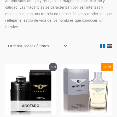
automóviles de lujo y reflejan su imagen de sofisticación y
calidad. Las fragancias se caracterizan por ser intensas y
masculinas, con una mezcla de notas clásicas y modernas que
reflejan el estilo de vida de los hombres que conducen un
Bentley.
El
El
El
El
-56%
PROMO
precio
precio
precio
precio
original
actual
original
actual
era:
es:
era:
es:
$460,000.
$197,900.
$505,000.
$192,900.
AGOTADO