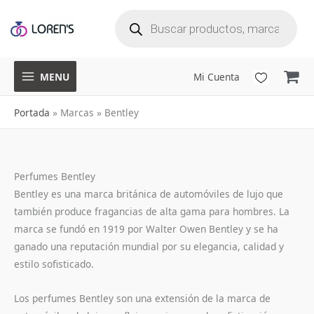
B
Ir
ú
s
q
al
u
e
d
a
contenido
d
e
p
r
o
d
u
MENU
Mi Cuenta
c
t
o
s
Portada
»
Marcas
»
Bentley
Perfumes Bentley
Bentley es una marca británica de automóviles de lujo que
también produce fragancias de alta gama para hombres. La
marca se fundó en 1919 por Walter Owen Bentley y se ha
ganado una reputación mundial por su elegancia, calidad y
estilo sofisticado.
Los perfumes Bentley son una extensión de la marca de