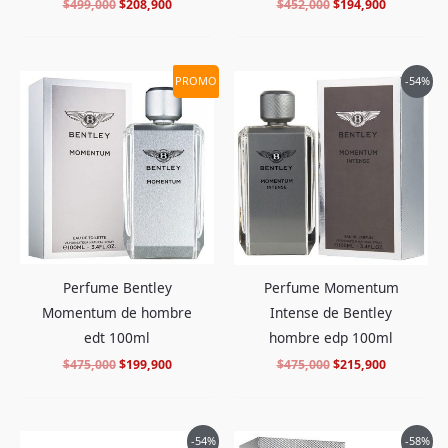
$
499,000
$
208,900
$
452,000
$
194,900
El
El
El
El
PROMO
-54%
precio
precio
precio
precio
original
actual
original
actual
era:
es:
era:
es:
$475,000.
$199,900.
$475,000.
$215,900.
Perfume Bentley
Perfume Momentum
Momentum de hombre
Intense de Bentley
edt 100ml
hombre edp 100ml
$
475,000
$
199,900
$
475,000
$
215,900
El
El
El
El
-54%
-58%