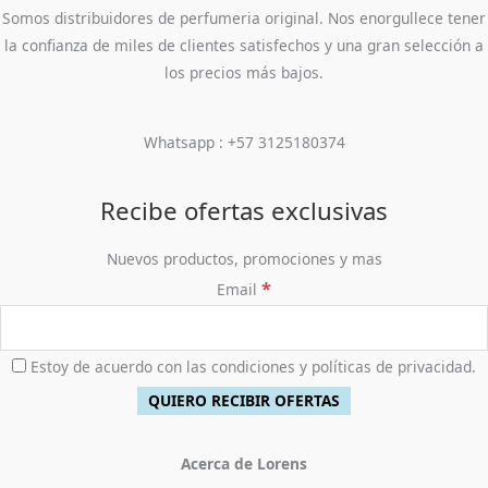
e
:
i
a
0
.
5
,
Somos distribuidores de perfumeria original. Nos enorgullece tener
r
$
n
l
,
8
9
a
1
la confianza de miles de clientes satisfechos y una gran selección a
a
e
0
0
0
:
7
l
s
los precios más bajos.
0
,
0
$
9
e
:
0
0
.
4
,
r
$
.
0
5
9
a
2
Whatsapp : +57 3125180374
0
0
0
:
7
.
,
0
$
6
0
.
5
,
Recibe ofertas exclusivas
0
9
9
0
8
0
Nuevos productos, promociones y mas
.
,
0
*
Email
0
.
0
0
.
Estoy de acuerdo con las condiciones y políticas de privacidad.
Acerca de Lorens