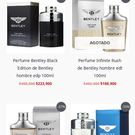
precio
precio
precio
precio
original
actual
original
actual
era:
es:
era:
es:
$488,000.
$223,900.
$450,000.
$188,900.
AGOTADO
Perfume Infinite Rush
Perfume Bentley Black
de Bentley hombre edt
Edition de Bentley
100ml
hombre edp 100ml
$
450,000
$
188,900
$
488,000
$
223,900
El
El
El
El
-57%
-55%
precio
precio
precio
precio
original
actual
original
actual
era:
es:
era:
es:
$470,000.
$199,900.
$498,000.
$219,900.