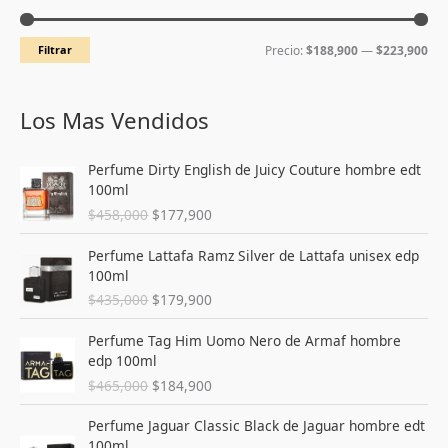
c
c
Filtrar
Precio:
$188,900
—
$223,900
i
i
o
o
m
m
Los Mas Vendidos
í
á
E
E
n
x
Perfume Dirty English de Juicy Couture hombre edt
l
l
100ml
i
i
p
p
$
458,000
$
177,900
r
r
m
m
e
e
E
E
o
o
Perfume Lattafa Ramz Silver de Lattafa unisex edp
c
c
l
l
100ml
i
i
p
p
$
435,000
$
179,900
o
o
r
r
o
a
e
e
E
E
Perfume Tag Him Uomo Nero de Armaf hombre
r
c
c
c
l
l
edp 100ml
i
t
i
i
p
p
g
u
$
465,000
$
184,900
o
o
r
r
i
a
o
a
e
e
E
E
n
l
Perfume Jaguar Classic Black de Jaguar hombre edt
r
c
c
c
l
l
a
e
100ml
i
t