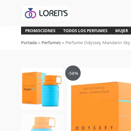
Ir
al
contenido
PROMOCIONES
TODOS LOS PERFUMES
MUJER
Portada
»
Perfumes
»
Perfume Odyssey Mandarin Sky
-58%