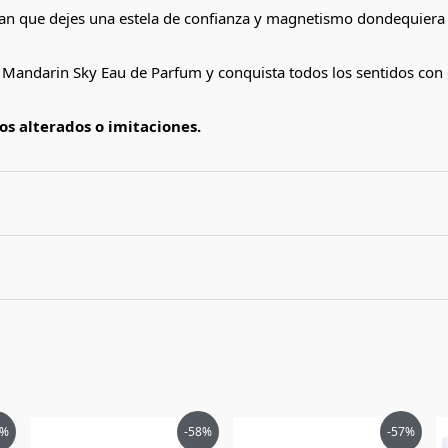
an que dejes una estela de confianza y magnetismo dondequiera
y Mandarin Sky Eau de Parfum y conquista todos los sentidos con
s alterados o imitaciones.
 Odyssey Mandarin Sky de Armaf hombre edp 60
El
El
El
El
7%
-58%
-57%
ecio
precio
precio
precio
precio