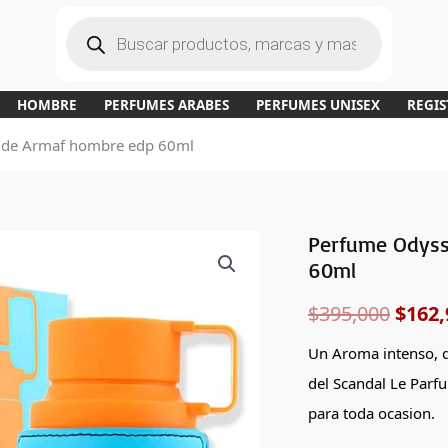
B
ú
s
q
u
e
d
a
HOMBRE
PERFUMES ARABES
PERFUMES UNISEX
REGIS
d
e
p
 de Armaf hombre edp 60ml
r
o
d
u
c
t
o
s
Perfume Odyss
Perfume
El
60ml
Odyssey
preci
Mandarin
$
395,000
$
162,
Sky
origi
de
Un Aroma intenso, 
era:
Armaf
del Scandal Le Parfu
hombre
$395,
para toda ocasion.
edp