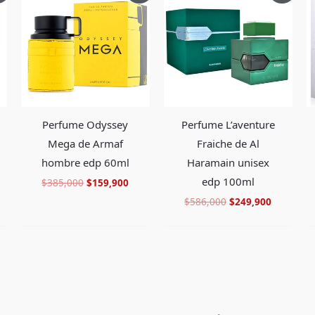
tual
original
actual
original
actual
era:
es:
era:
es:
99,900.
$385,000.
$159,900.
$586,000.
$249,900
Perfume L’aventure
Perfume Odyssey
Fraiche de Al
Mega de Armaf
Haramain unisex
hombre edp 60ml
edp 100ml
$
385,000
$
159,900
$
586,000
$
249,900