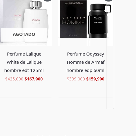
original
actual
original
actual
era:
es:
era:
es:
.
$425,000.
$167,900.
$399,000.
$159,900.
AGOTADO
Perfume Lalique
Perfume Odyssey
White de Lalique
Homme de Armaf
hombre edt 125ml
hombre edp 60ml
$
425,000
$
167,900
$
399,000
$
159,900
Facebook
Instagram
TikTok
Pinterest
X
YouTube