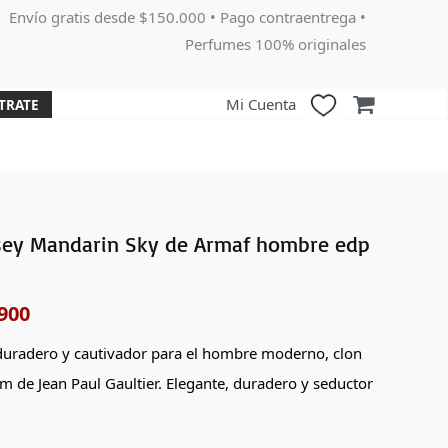
Envío gratis desde $150.000 • Pago contraentrega •
Perfumes 100% originales
Mi Cuenta
TRATE
ey Mandarin Sky de Armaf hombre edp
El
o
precio
900
nal
actual
duradero y cautivador para el hombre moderno, clon
es:
m de Jean Paul Gaultier. Elegante, duradero y seductor
000.
$162,900.