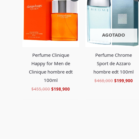
original
actual
original
ac
era:
es:
era:
es:
$455,000.
$198,900.
$468,000.
$1
AGOTADO
Perfume Clinique
Perfume Chrome
Happy for Men de
Sport de Azzaro
Clinique hombre edt
hombre edt 100ml
100ml
$
468,000
$
199,900
$
455,000
$
198,900