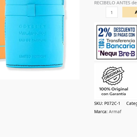
RECIBELO ANTES de
60ml
cantidad
SKU:
P072C-1
Categ
Marca:
Armaf