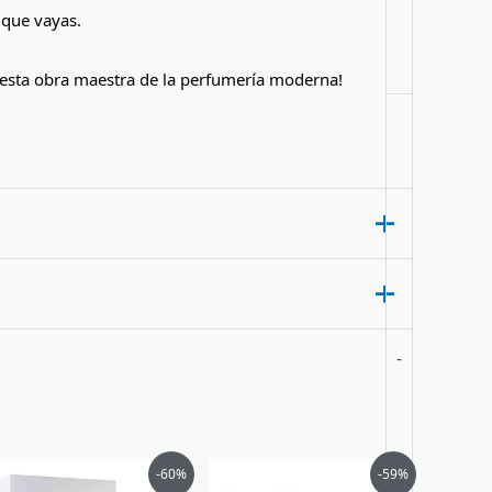
 que vayas.
 esta obra maestra de la perfumería moderna!
-
ml”
El
El
El
El
-60%
-59%
precio
precio
precio
precio