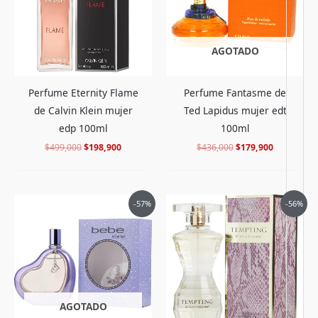
AGOTADO
Perfume Eternity Flame
Perfume Fantasme de
de Calvin Klein mujer
Ted Lapidus mujer edt
edp 100ml
100ml
$
499,000
$
198,900
$
436,000
$
179,900
El
El
El
El
-57%
-56%
precio
precio
precio
precio
original
actual
original
actual
era:
es:
era:
es:
$278,000.
$117,900.
$435,000.
$188,900.
AGOTADO