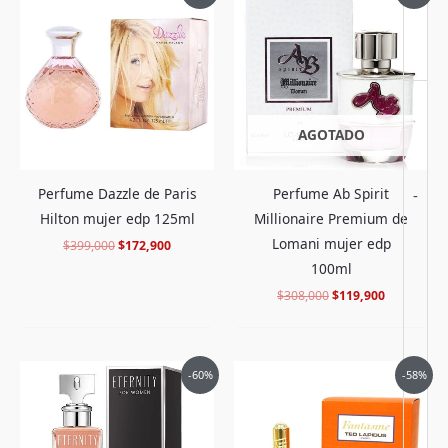
original
actual
original
actual
edt 100ml”
era:
es:
era:
es:
$399,000.
$172,900.
$308,000.
$119,900.
Debes
acceder
para publicar una valoración.
AGOTADO
Perfume Dazzle de Paris
Perfume Ab Spirit
-
Hilton mujer edp 125ml
Millionaire Premium de
Lomani mujer edp
$
399,000
$
172,900
100ml
$
308,000
$
119,900
El
El
El
El
-60%
-58%
precio
precio
precio
precio
original
actual
original
actual
era:
es:
era:
es:
$499,000.
$198,900.
$436,000.
$179,900.