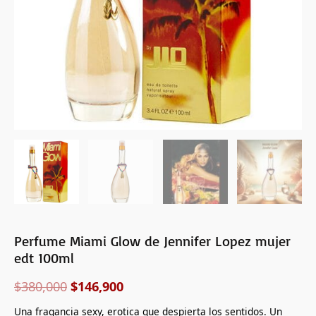
cantidad
Perfume Miami Glow de Jennifer Lopez mujer
edt 100ml
$
380,000
$
146,900
Una fragancia sexy, erotica que despierta los sentidos. Un