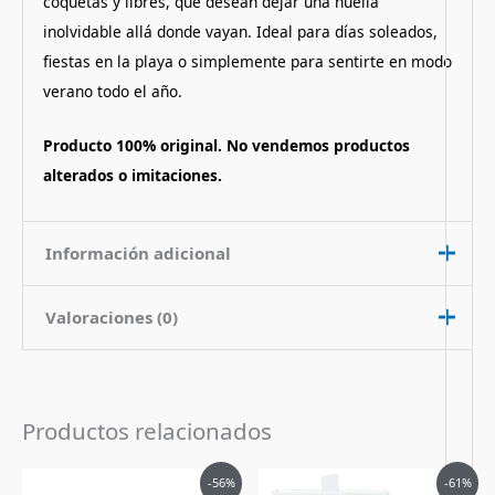
coquetas y libres, que desean dejar una huella
inolvidable allá donde vayan. Ideal para días soleados,
fiestas en la playa o simplemente para sentirte en modo
verano todo el año.
Producto 100% original. No vendemos productos
alterados o imitaciones.
Información adicional
Valoraciones (0)
Contenido
100 ml
Nota de
Floral Frutado
No hay valoraciones aún.
Fragancia
Productos relacionados
Pais de Origen
Francia
Sé el primero en valorar “Perfume
Tipo de Perfume
Eau de Toilette (edt)
El
El
El
El
Miami Glow de Jennifer Lopez mujer
-56%
-61%
precio
precio
precio
precio