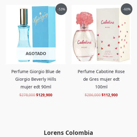
El
El
El
El
-53%
-60%
precio
precio
precio
precio
original
actual
original
actual
era:
es:
era:
es:
$278,000.
$129,900.
$286,000.
$112,900.
AGOTADO
Perfume Giorgio Blue de
Perfume Cabotine Rose
Giorgio Beverly Hills
de Gres mujer edt
mujer edt 90ml
100ml
$
278,000
$
129,900
$
286,000
$
112,900
Lorens Colombia