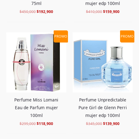
mujer edp 100ml
75ml
$
410,000
$
159,900
$
450,000
$
192,900
El
El
El
El
PROMO
PROMO
precio
precio
precio
precio
original
actual
original
actual
era:
es:
era:
es:
$299,000.
$118,900.
$345,000.
$139,900.
Perfume Miss Lomani
Perfume Unpredictable
Eau de Parfum mujer
Pure Girl de Glenn Perri
100ml
mujer edp 100ml
$
299,000
$
118,900
$
345,000
$
139,900