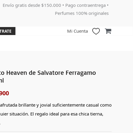
Envío gratis desde $150.000 • Pago contraentrega •
Perfumes 100% originales
Mi Cuenta
TRATE
to Heaven de Salvatore Ferragamo
El
ml
o
precio
900
nal
actual
 afrutada brillante y jovial suficientemente casual como
es:
uier situación. El regalo ideal para esa chica tierna,
000.
$155,900.
.