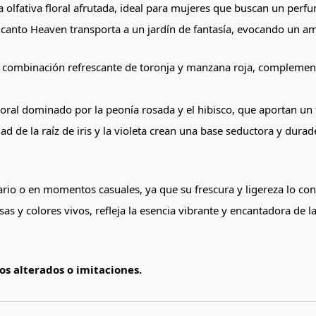
a olfativa floral afrutada, ideal para mujeres que buscan un perf
canto Heaven transporta a un jardín de fantasía, evocando un amb
 combinación refrescante de toronja y manzana roja, complement
 floral dominado por la peonía rosada y el hibisco, que aportan u
idad de la raíz de iris y la violeta crean una base seductora y dur
ario o en momentos casuales, ya que su frescura y ligereza lo conv
s y colores vivos, refleja la esencia vibrante y encantadora de la
s alterados o imitaciones.