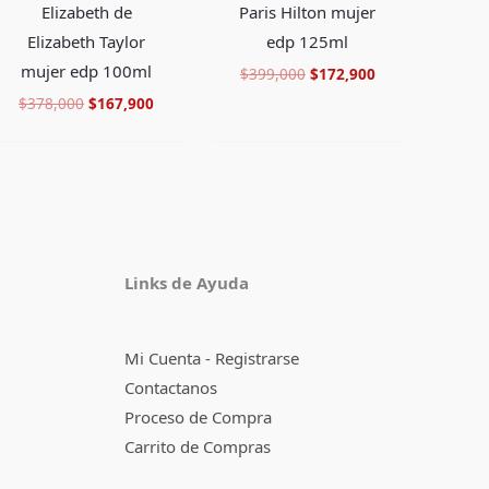
Elizabeth de
Paris Hilton mujer
Elizabeth Taylor
edp 125ml
mujer edp 100ml
$
399,000
$
172,900
$
378,000
$
167,900
Facebook
Instagram
TikTok
Pinterest
X
YouTube
Links de Ayuda
Mi Cuenta - Registrarse
Contactanos
Proceso de Compra
Carrito de Compras