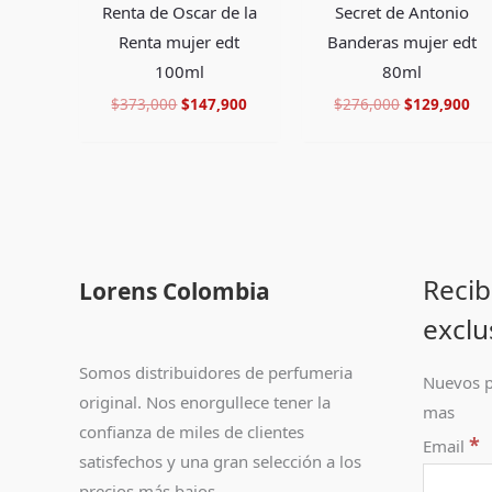
Renta de Oscar de la
Secret de Antonio
Renta mujer edt
Banderas mujer edt
100ml
80ml
$
373,000
$
147,900
$
276,000
$
129,900
Recib
Lorens Colombia
exclu
Somos distribuidores de perfumeria
Nuevos p
original. Nos enorgullece tener la
mas
confianza de miles de clientes
*
Email
satisfechos y una gran selección a los
precios más bajos.