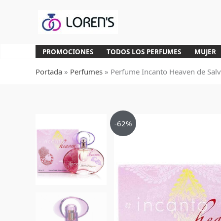
Ir
al
contenido
PROMOCIONES
TODOS LOS PERFUMES
MUJER
Portada
»
Perfumes
»
Perfume Incanto Heaven de Sal
-62%