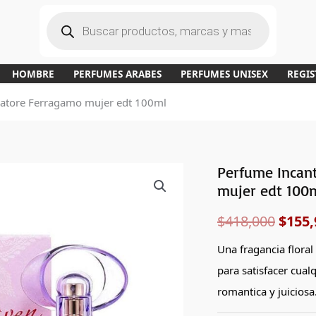
B
ú
s
q
u
e
d
a
HOMBRE
PERFUMES ARABES
PERFUMES UNISEX
REGIS
d
e
p
vatore Ferragamo mujer edt 100ml
r
o
d
u
c
t
o
s
Perfume Incan
El
mujer edt 100
preci
$
418,000
$
155,
origi
Una fragancia floral
era:
para satisfacer cualq
$418,
romantica y juiciosa