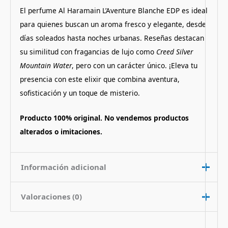
El perfume Al Haramain L’Aventure Blanche EDP es ideal
para quienes buscan un aroma fresco y elegante, desde
días soleados hasta noches urbanas. Reseñas destacan
su similitud con fragancias de lujo como
Creed Silver
Mountain Water
, pero con un carácter único. ¡Eleva tu
presencia con este elixir que combina aventura,
sofisticación y un toque de misterio.
Producto 100% original. No vendemos productos
alterados o imitaciones.
Información adicional
Valoraciones (0)
Contenido
200 ml
Nota de
Amaderado Citrico
No hay valoraciones aún.