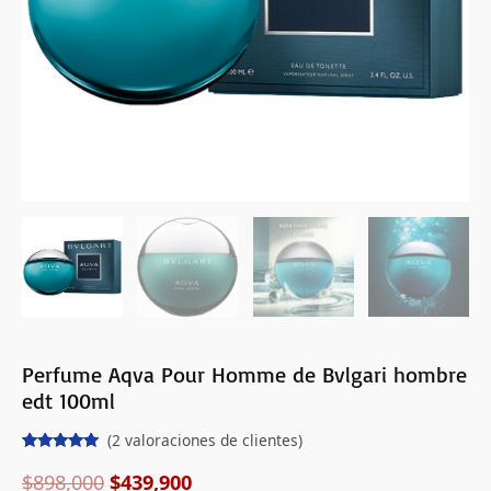
Perfume Aqva Pour Homme de Bvlgari hombre
edt 100ml
(
2
valoraciones de clientes)
Valorado
2
con
5.00
de
$
898,000
$
439,900
5 en base