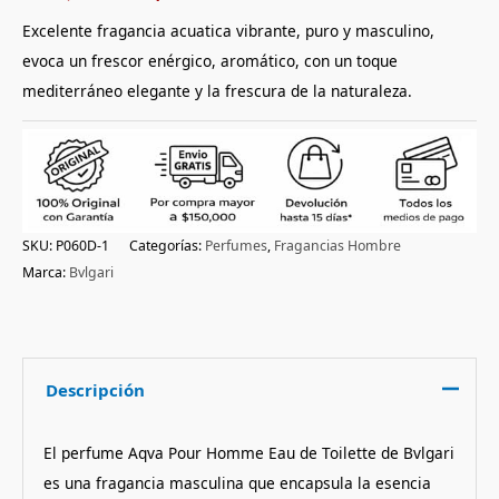
a
Excelente fragancia acuatica vibrante, puro y masculino,
valoraciones
de clientes
evoca un frescor enérgico, aromático, con un toque
mediterráneo elegante y la frescura de la naturaleza.
SKU:
P060D-1
Categorías:
Perfumes
,
Fragancias Hombre
Marca:
Bvlgari
Descripción
El perfume Aqva Pour Homme Eau de Toilette de Bvlgari
es una fragancia masculina que encapsula la esencia