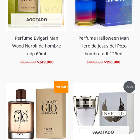
AGOTADO
Perfume Bvlgari Man
Perfume Halloween Man
Wood Neroli de hombre
Hero de Jesus del Pozo
edp 60ml
hombre edt 125ml
$
534,000
$
249,900
$
466,000
$
198,900
Rango
El
El
PROMO
-53%
de
precio
precio
precios:
original
actual
desde
era:
es:
$329,900
$862,000.
$399,900.
hasta
$399,900
AGOTADO