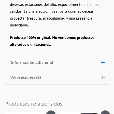
diversas estaciones del año, especialmente en climas
cálidos. Es una elección ideal para quienes desean
proyectar frescura, masculinidad y una presencia
inolvidable.
Producto 100% original. No vendemos productos
alterados o imitaciones.
Información adicional
Valoraciones (2)
Contenido
100 ml
Nota de
Citrico Aromatico Marino
Fragancia
Valorado
Luis Caseda
con
5
de 5
24 de agosto de 2020
Productos relacionados
Pais de Origen
Italia
Sin duda este es mi perfume favorito y el
Tipo de Perfume
Eau de Toilette (edt)
El
El
El
El