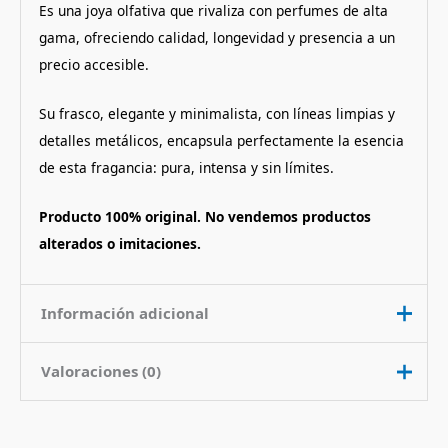
Es una joya olfativa que rivaliza con perfumes de alta
gama, ofreciendo calidad, longevidad y presencia a un
precio accesible.
Su frasco, elegante y minimalista, con líneas limpias y
detalles metálicos, encapsula perfectamente la esencia
de esta fragancia: pura, intensa y sin límites.
Producto 100% original. No vendemos productos
alterados o imitaciones.
Información adicional
Valoraciones (0)
Contenido
100 ml
Nota de
Floral Oriental
No hay valoraciones aún.
Fragancia