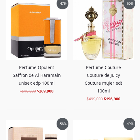
El
El
El
El
-47%
-60%
precio
precio
precio
precio
original
actual
original
actual
era:
es:
era:
es:
$510,000.
$269,900.
$499,000.
$196,900.
Perfume Opulent
Perfume Couture
Saffron de Al Haramain
Couture de Juicy
unisex edp 100ml
Couture mujer edt
100ml
$
510,000
$
269,900
$
499,000
$
196,900
El
El
El
El
-58%
-49%
precio
precio
precio
precio
original
actual
original
actual
era:
es:
era:
es: