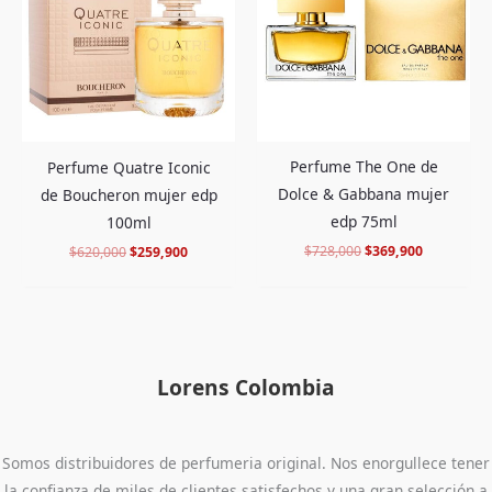
$620,000.
$259,900.
$728,000.
$369,900.
Perfume The One de
Perfume Quatre Iconic
Dolce & Gabbana mujer
de Boucheron mujer edp
edp 75ml
100ml
$
728,000
$
369,900
$
620,000
$
259,900
Lorens Colombia
Somos distribuidores de perfumeria original. Nos enorgullece tener
la confianza de miles de clientes satisfechos y una gran selección a