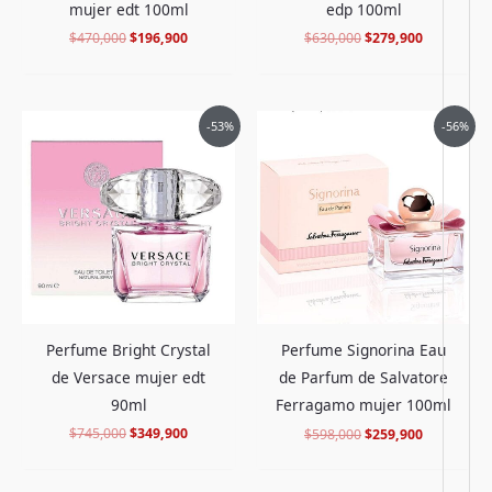
mujer edt 100ml
edp 100ml
$
470,000
$
196,900
$
630,000
$
279,900
El
El
El
El
-53%
-56%
precio
precio
precio
precio
original
actual
original
actual
era:
es:
era:
es:
$745,000.
$349,900.
$598,000.
$259,900.
Perfume Bright Crystal
Perfume Signorina Eau
de Versace mujer edt
de Parfum de Salvatore
90ml
Ferragamo mujer 100ml
$
745,000
$
349,900
$
598,000
$
259,900