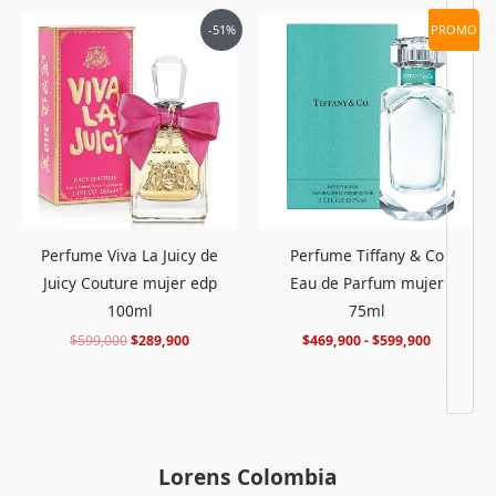
El
El
Rango
-51%
PROMO
precio
precio
de
original
actual
precios:
era:
es:
desde
$599,000.
$289,900.
$469,900
hasta
$599,900
Perfume Viva La Juicy de
Perfume Tiffany & Co
Juicy Couture mujer edp
Eau de Parfum mujer
100ml
75ml
$
599,000
$
289,900
$
469,900
-
$
599,900
Lorens Colombia