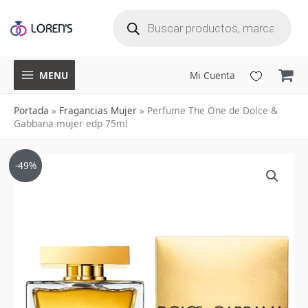
B
Ir
ú
s
q
al
u
e
d
a
contenido
d
e
p
r
o
d
u
MENU
Mi Cuenta
c
t
o
s
Portada
»
Fragancias Mujer
»
Perfume The One de Dolce &
Gabbana mujer edp 75ml
Perfume
El
El
-49%
The
precio
precio
One
de
original
actual
Dolce
era:
es:
&
$728,000.
$369,900.
Gabbana
mujer
edp