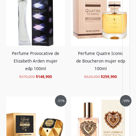
era:
es:
era:
es:
$370,000.
$148,900.
$620,000.
$259,900.
Perfume Provocative de
Perfume Quatre Iconic
Elizabeth Arden mujer
de Boucheron mujer edp
edp 100ml
100ml
$
370,000
$
148,900
$
620,000
$
259,900
El
El
El
El
-51%
-59%
precio
precio
precio
precio
original
actual
original
actual
era:
es:
era:
es:
$856,000.
$415,900.
$880,000.
$359,900.