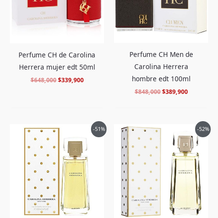
Perfume CH Men de
Perfume CH de Carolina
Carolina Herrera
Herrera mujer edt 50ml
hombre edt 100ml
$
648,000
$
339,900
$
848,000
$
389,900
El
El
El
El
-51%
-52%
precio
precio
precio
precio
original
actual
original
actual
era:
es:
era:
es:
$675,000.
$329,900.
$765,000.
$359,900.