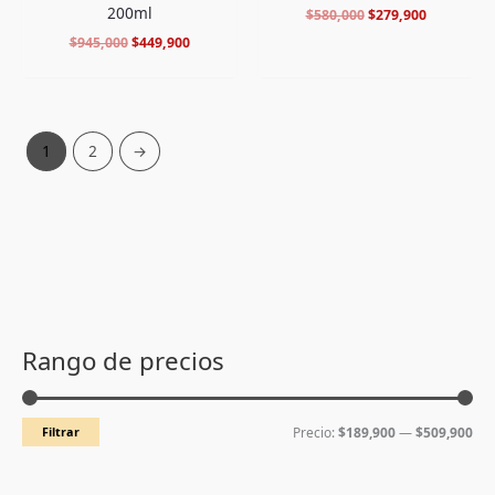
200ml
$
580,000
$
279,900
$
945,000
$
449,900
1
2
→
P
P
r
r
Rango de precios
e
e
c
c
Filtrar
Precio:
$189,900
—
$509,900
i
i
o
o