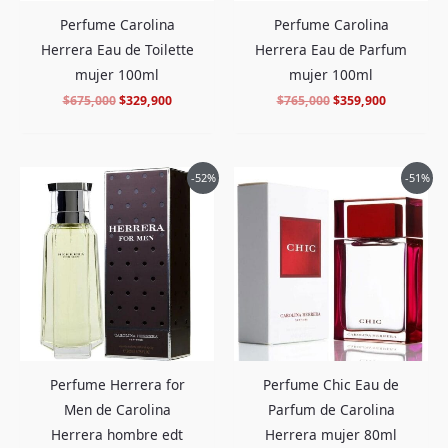
Perfume Carolina
Perfume Carolina
Herrera Eau de Toilette
Herrera Eau de Parfum
mujer 100ml
mujer 100ml
$
675,000
$
329,900
$
765,000
$
359,900
El
El
El
El
-52%
-51%
precio
precio
precio
precio
original
actual
original
actual
era:
es:
era:
es:
$945,000.
$449,900.
$580,000.
$279,900.
Perfume Herrera for
Perfume Chic Eau de
Men de Carolina
Parfum de Carolina
Herrera hombre edt
Herrera mujer 80ml