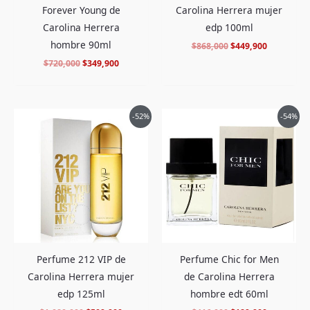
Forever Young de
Carolina Herrera mujer
Carolina Herrera
edp 100ml
hombre 90ml
$
868,000
$
449,900
$
720,000
$
349,900
El
El
El
El
-52%
-54%
precio
precio
precio
precio
original
actual
original
actual
era:
es:
era:
es:
$1,080,000.
$509,900.
$416,000.
$189,900.
Perfume 212 VIP de
Perfume Chic for Men
Carolina Herrera mujer
de Carolina Herrera
edp 125ml
hombre edt 60ml