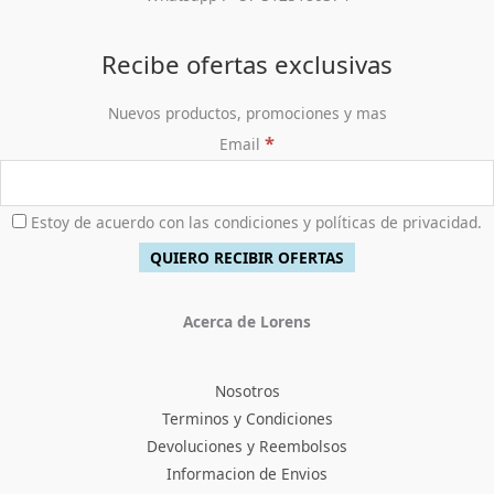
0
0
0
:
7
.
,
0
$
6
0
.
5
,
Recibe ofertas exclusivas
0
9
9
0
8
0
Nuevos productos, promociones y mas
.
,
0
*
Email
0
.
0
0
.
Estoy de acuerdo con las condiciones y políticas de privacidad.
Acerca de Lorens
Nosotros
Terminos y Condiciones
Devoluciones y Reembolsos
Informacion de Envios