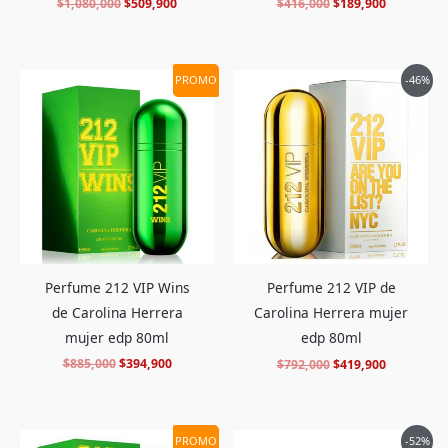
$
1,080,000
$
509,900
$
416,000
$
189,900
El
El
El
El
PROMO
-46%
precio
precio
precio
precio
original
actual
original
actual
era:
es:
era:
es:
$885,000.
$394,900.
$792,000.
$419,900.
Perfume 212 VIP Wins
Perfume 212 VIP de
de Carolina Herrera
Carolina Herrera mujer
mujer edp 80ml
edp 80ml
$
885,000
$
394,900
$
792,000
$
419,900
El
El
El
El
PROMO
-52%