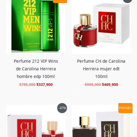
precio
precio
precio
precio
original
actual
original
actual
era:
es:
era:
es:
$795,000.
$337,900.
$998,000.
$469,900.
Perfume 212 VIP Wins
Perfume CH de Carolina
de Carolina Herrera
Herrera mujer edt
hombre edp 100ml
100ml
$
795,000
$
337,900
$
998,000
$
469,900
El
El
El
El
-47%
PROMO
precio
precio
precio
precio
original
actual
original
actual
era:
es:
era:
es:
$648,000.
$339,900.
$848,000.
$389,900.