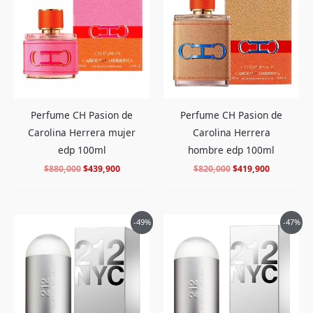
era:
es:
era:
es:
$880,000.
$439,900.
$820,000.
$419,900.
Perfume CH Pasion de
Perfume CH Pasion de
Carolina Herrera mujer
Carolina Herrera
edp 100ml
hombre edp 100ml
$
880,000
$
439,900
$
820,000
$
419,900
El
El
El
El
-49%
-47%
precio
precio
precio
precio
original
actual
original
actual
era:
es:
era:
es:
$890,000.
$449,900.
$640,000.
$335,900.