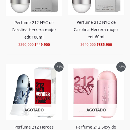
Perfume 212 NYC de
Perfume 212 NYC de
Carolina Herrera mujer
Carolina Herrera mujer
edt 60ml
edt 100ml
$
640,000
$
335,900
$
890,000
$
449,900
El
El
El
El
-51%
-48%
precio
precio
precio
precio
original
actual
original
actual
era:
es:
era:
es:
$720,000.
$349,900.
$868,000.
$449,900.
AGOTADO
AGOTADO
Perfume 212 Heroes
Perfume 212 Sexy de