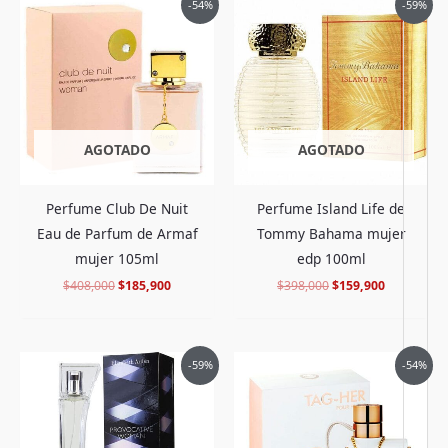
-54%
-59%
precio
precio
precio
precio
original
actual
original
actual
era:
es:
era:
es:
$408,000.
$185,900.
$398,000.
$159,900.
AGOTADO
AGOTADO
Perfume Island Life de
Perfume Club De Nuit
Tommy Bahama mujer
Eau de Parfum de Armaf
edp 100ml
mujer 105ml
$
398,000
$
159,900
$
408,000
$
185,900
El
El
El
El
-59%
-54%
precio
precio
precio
precio
original
actual
original
actual
era:
es:
era:
es:
$370,000.
$148,900.
$388,000.
$177,900.