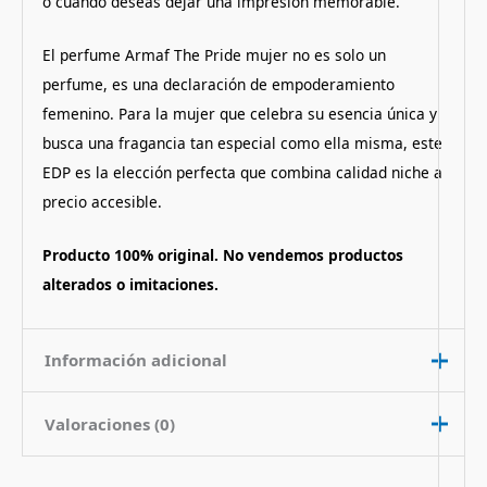
o cuando deseas dejar una impresión memorable.
El perfume Armaf The Pride mujer no es solo un
perfume, es una declaración de empoderamiento
femenino. Para la mujer que celebra su esencia única y
busca una fragancia tan especial como ella misma, este
EDP es la elección perfecta que combina calidad niche a
precio accesible.
Producto 100% original. No vendemos productos
alterados o imitaciones.
Información adicional
Valoraciones (0)
Contenido
100 ml
Nota de
Floral Oriental Picante
No hay valoraciones aún.