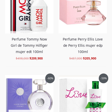
$498,000.
$209,900.
$487,000.
$205,900.
Perfume Perry Ellis Love
Perfume Tommy Now
de Perry Ellis mujer edp
Girl de Tommy Hilfiger
100ml
mujer edt 100ml
$
487,000
$
205,900
$
498,000
$
209,900
El
El
El
El
-60%
-59%
precio
precio
precio
precio
original
actual
original
actual
era:
es:
era:
es:
$526,000.
$209,900.
$438,000.
$178,900.