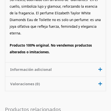
cuello, simboliza lujo y glamour, reforzando la esencia
de la fragancia. El perfume Elizabeth Taylor White
Diamonds Eau de Toilette no es solo un perfume: es una
joya olfativa que refleja fuerza, feminidad y elegancia
eterna.
Producto 100% original. No vendemos productos
alterados o imitaciones.
Información adicional
Valoraciones (0)
Contenido
100 ml
Nota de
Amaderado Floral Picante
No hay valoraciones aún.
Fragancia
Productos relacionados
Pais de Origen
Estados Unidos