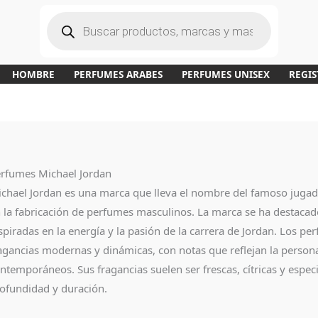
B
ú
s
q
u
e
d
a
HOMBRE
PERFUMES ARABES
PERFUMES UNISEX
REGIS
d
e
p
r
o
d
u
c
t
o
s
rfumes Michael Jordan
chael Jordan es una marca que lleva el nombre del famoso jugado
 la fabricación de perfumes masculinos. La marca se ha destacado
spiradas en la energía y la pasión de la carrera de Jordan. Los pe
agancias modernas y dinámicas, con notas que reflejan la personal
ntemporáneos. Sus fragancias suelen ser frescas, cítricas y esp
ofundidad y duración.