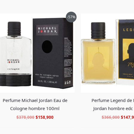
El
El
El
-57%
precio
precio
precio
original
actual
origin
era:
es:
era:
$378,000.
$158,900.
$366,0
Perfume Michael Jordan Eau de
Perfume Legend de 
Cologne hombre 100ml
Jordan hombre edc
$
378,000
$
158,900
$
366,000
$
147,