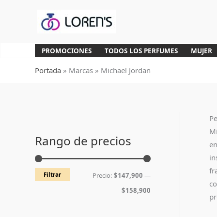
Ir
al
contenido
PROMOCIONES
TODOS LOS PERFUMES
MUJER
Portada
»
Marcas
»
Michael Jordan
Pe
P
P
Mi
r
r
Rango de precios
en
e
e
in
c
c
fr
Filtrar
Precio:
$147,900
—
i
i
co
$158,900
o
o
pr
m
m