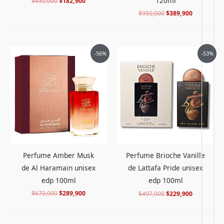
120ml
$
430,000
$
182,900
$
950,000
$
389,900
El
El
El
El
-56%
-53%
precio
precio
precio
precio
original
actual
original
actual
era:
es:
era:
es:
$670,000.
$289,900.
$497,000.
$229,900.
Perfume Amber Musk
Perfume Brioche Vanille
de Al Haramain unisex
de Lattafa Pride unisex
edp 100ml
edp 100ml
$
670,000
$
289,900
$
497,000
$
229,900