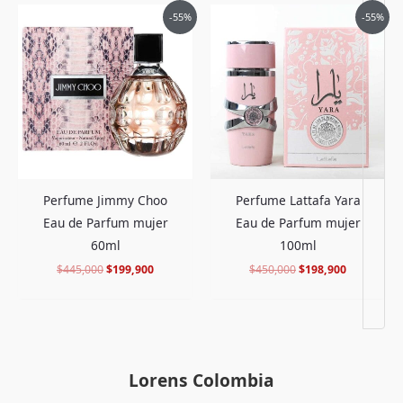
El
El
El
El
-55%
-55%
precio
precio
precio
precio
original
actual
original
actual
era:
es:
era:
es:
$445,000.
$199,900.
$450,000.
$198,900.
Perfume Jimmy Choo
Perfume Lattafa Yara
Eau de Parfum mujer
Eau de Parfum mujer
60ml
100ml
$
445,000
$
199,900
$
450,000
$
198,900
Lorens Colombia