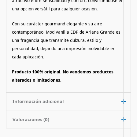
atractivo entre sensualidad y confort, convirtiéndose en
una opción versátil para cualquier ocasión.
Con su carácter gourmand elegante y su aire
contemporáneo, Mod Vanilla EDP de Ariana Grande es
una fragancia que transmite dulzura, estilo y
personalidad, dejando una impresión inolvidable en
cada aplicación.
Producto 100% original. No vendemos productos
alterados o imitaciones.
Información adicional
Valoraciones (0)
Contenido
100 ml
Nota de
Dulce Floral Aromatico
No hay valoraciones aún.