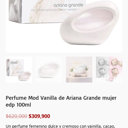
cantidad
Perfume Mod Vanilla de Ariana Grande mujer
edp 100ml
$
620,000
$
309,900
Un perfume femenino dulce y cremoso con vainilla, cacao,