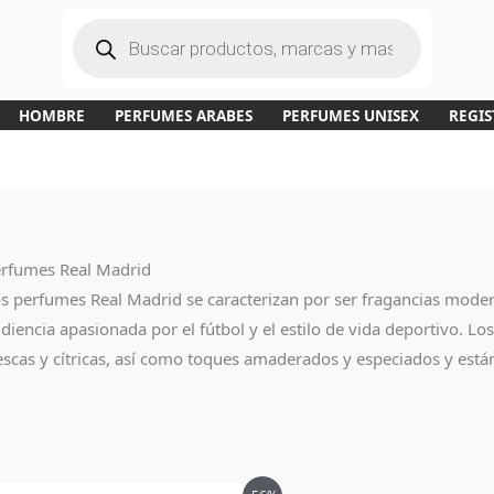
B
ú
s
q
u
e
d
a
HOMBRE
PERFUMES ARABES
PERFUMES UNISEX
REGIS
d
e
p
r
o
d
u
c
t
o
s
rfumes Real Madrid
s perfumes Real Madrid se caracterizan por ser fragancias modern
diencia apasionada por el fútbol y el estilo de vida deportivo.
escas y cítricas, así como toques amaderados y especiados y est
El
El