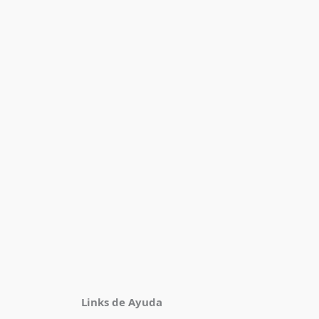
Facebook
Instagram
TikTok
Pinterest
X
YouTube
Links de Ayuda