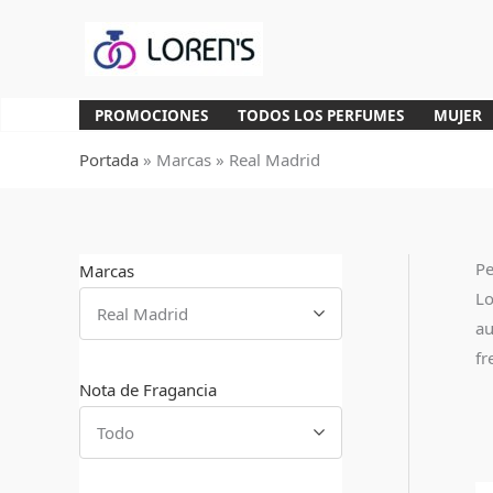
Ir
al
contenido
PROMOCIONES
TODOS LOS PERFUMES
MUJER
Portada
»
Marcas
»
Real Madrid
Pe
Marcas
Lo
Real Madrid
au
fr
Nota de Fragancia
Todo