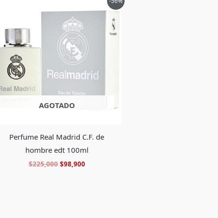
-56%
precio
precio
original
actual
era:
es:
$225,000.
$98,900.
AGOTADO
Perfume Real Madrid C.F. de
hombre edt 100ml
$
225,000
$
98,900