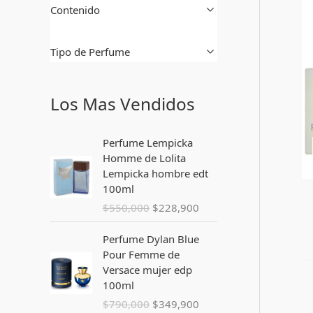
Contenido
Tipo de Perfume
Los Mas Vendidos
E
E
Perfume Lempicka
l
l
Homme de Lolita
p
p
Lempicka hombre edt
r
r
100ml
e
e
$
550,000
$
228,900
c
c
i
i
E
E
Perfume Dylan Blue
o
o
l
l
Pour Femme de
o
a
p
p
Versace mujer edp
r
c
r
r
100ml
i
t
e
e
$
790,000
$
349,900
g
u
c
c