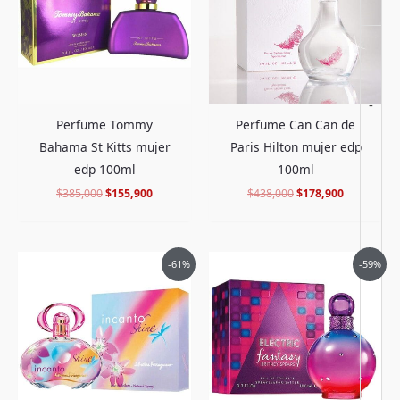
-
Perfume Tommy
Perfume Can Can de
Bahama St Kitts mujer
Paris Hilton mujer edp
edp 100ml
100ml
$
385,000
$
155,900
$
438,000
$
178,900
El
El
El
El
-61%
-59%
precio
precio
precio
precio
original
actual
original
actual
era:
es:
era:
es:
$437,000.
$167,900.
$380,000.
$154,900.