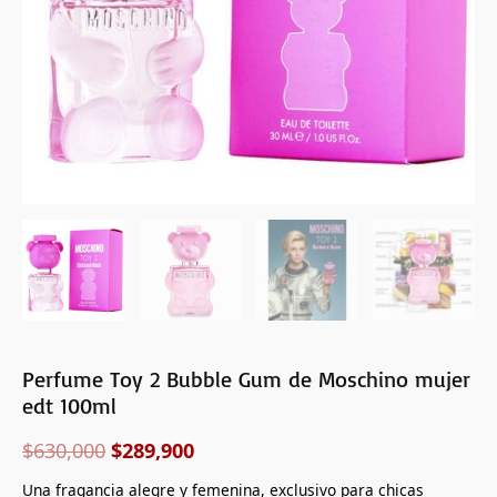
100ml
cantidad
Perfume Toy 2 Bubble Gum de Moschino mujer
edt 100ml
$
630,000
$
289,900
Una fragancia alegre y femenina, exclusivo para chicas