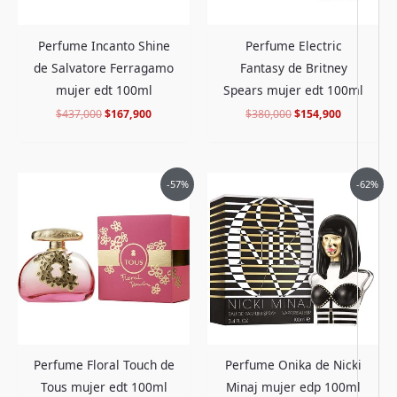
Perfume Incanto Shine
Perfume Electric
de Salvatore Ferragamo
Fantasy de Britney
mujer edt 100ml
Spears mujer edt 100ml
$
437,000
$
167,900
$
380,000
$
154,900
El
El
El
El
-57%
-62%
precio
precio
precio
precio
original
actual
original
actual
era:
es:
era:
es:
$499,000.
$209,900.
$497,000.
$185,900.
Perfume Floral Touch de
Perfume Onika de Nicki
Tous mujer edt 100ml
Minaj mujer edp 100ml