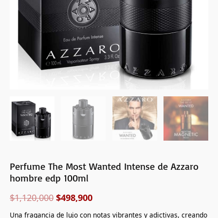
100ml
cantidad
Perfume The Most Wanted Intense de Azzaro
hombre edp 100ml
$
1,120,000
$
498,900
Una fragancia de lujo con notas vibrantes y adictivas, creando