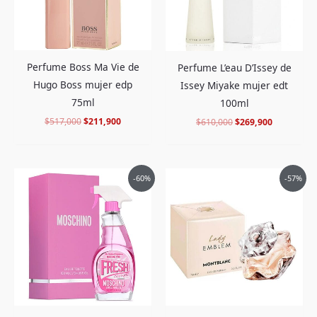
Perfume Boss Ma Vie de
Perfume L’eau D’Issey de
Hugo Boss mujer edp
Issey Miyake mujer edt
75ml
100ml
$
517,000
$
211,900
$
610,000
$
269,900
El
El
El
El
-60%
-57%
precio
precio
precio
precio
original
actual
original
actual
era:
es:
era:
es:
$499,000.
$198,900.
$485,000.
$204,900.