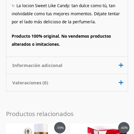
✨ La locion Sweet Like Candy: tan dulce como tú, tan
inolvidable como tus mejores momentos. Déjate tentar
por el lado más delicioso de la perfumería.
Producto 100% original. No vendemos productos
alterados o imitaciones.
Información adicional
Valoraciones (0)
Contenido
100 ml
Nota de
Dulce Floral Frutado
No hay valoraciones aún.
Fragancia
Productos relacionados
Pais de Origen
Estados Unidos
Sé el primero en valorar “Perfume
Tipo de Perfume
Eau de Parfum (edp)
El
El
El
El
Sweet Like Candy de Ariana Grande
-59%
-60%
precio
precio
precio
precio