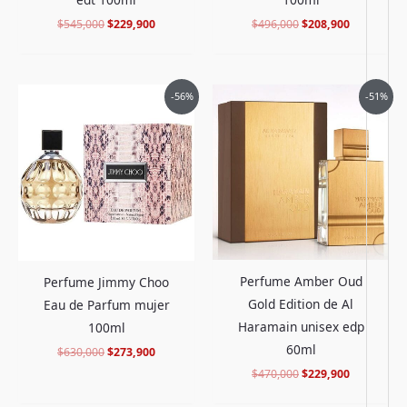
$
545,000
$
229,900
$
496,000
$
208,900
El
El
El
El
-56%
-51%
precio
precio
precio
precio
original
actual
original
actual
era:
es:
era:
es:
$630,000.
$273,900.
$470,000.
$229,900.
Perfume Amber Oud
Perfume Jimmy Choo
Gold Edition de Al
Eau de Parfum mujer
Haramain unisex edp
100ml
60ml
$
630,000
$
273,900
$
470,000
$
229,900