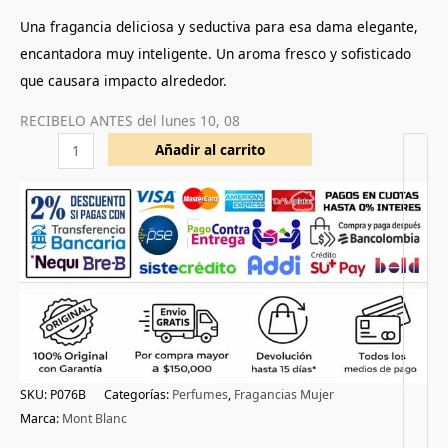
a
valoración
Una fragancia deliciosa y seductiva para esa dama elegante,
de un
cliente
encantadora muy inteligente. Un aroma fresco y sofisticado
que causara impacto alrededor.
RECIBELO ANTES del
lunes 10, 08
Añadir al carrito
SKU:
P076B
Categorías:
Perfumes
,
Fragancias Mujer
Marca:
Mont Blanc