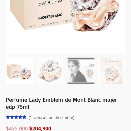
cantidad
Perfume Lady Emblem de Mont Blanc mujer
edp 75ml
(
1
valoración de cliente)
Valorado
1
con
5.00
de
$
485,000
$
204,900
5 en base