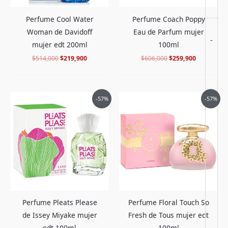
Perfume Coach Poppy
Perfume Cool Water
Eau de Parfum mujer
Woman de Davidoff
-
100ml
mujer edt 200ml
$
606,000
$
259,900
$
514,000
$
219,900
El
El
El
El
-57%
-57%
precio
precio
precio
precio
original
actual
original
actual
era:
es:
era:
es:
$545,000.
$229,900.
$496,000.
$208,900.
Perfume Pleats Please
Perfume Floral Touch So
de Issey Miyake mujer
Fresh de Tous mujer edt
edt 100ml
100ml