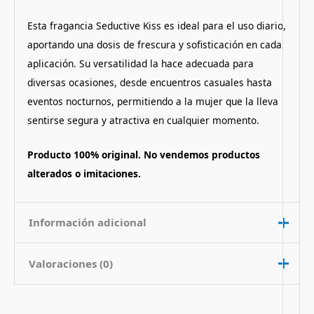
Esta fragancia Seductive Kiss es ideal para el uso diario,
aportando una dosis de frescura y sofisticación en cada
aplicación.
Su versatilidad la hace adecuada para
diversas ocasiones, desde encuentros casuales hasta
eventos nocturnos, permitiendo a la mujer que la lleva
sentirse segura y atractiva en cualquier momento.
Producto 100% original. No vendemos productos
alterados o imitaciones.
Información adicional
Valoraciones (0)
Contenido
75 ml
Nota de
Floral Citrico
No hay valoraciones aún.
Fragancia