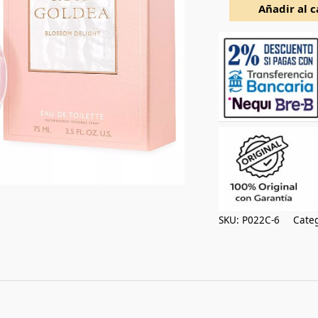
edt
Añadir al c
75ml
cantidad
SKU:
P022C-6
Categ