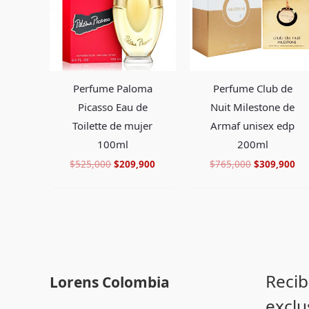
Perfume Paloma
Perfume Club de
Picasso Eau de
Nuit Milestone de
Toilette de mujer
Armaf unisex edp
100ml
200ml
$
525,000
$
209,900
$
765,000
$
309,900
Recib
Lorens Colombia
exclu