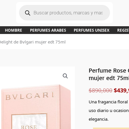
B
ú
s
q
u
e
d
a
HOMBRE
PERFUMES ARABES
PERFUMES UNISEX
REGIS
d
e
p
light de Bvlgari mujer edt 75ml
r
o
d
u
c
t
o
s
Perfume Rose G
Perfume
El
mujer edt 75m
Rose
preci
Goldea
$
890,000
$
439,
Blossom
origi
Delight
Una fragancia floral
era:
de
uso diario u ocasion
Bvlgari
$890,
elegancia.
mujer