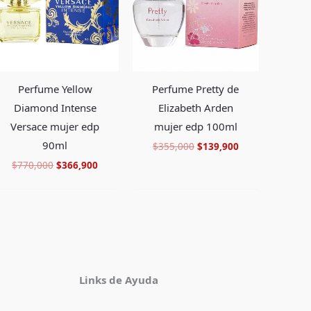
Perfume Yellow
Perfume Pretty de
Diamond Intense
Elizabeth Arden
Versace mujer edp
mujer edp 100ml
90ml
$
355,000
$
139,900
$
770,000
$
366,900
Facebook
Instagram
TikTok
Pinterest
X
YouTube
Links de Ayuda