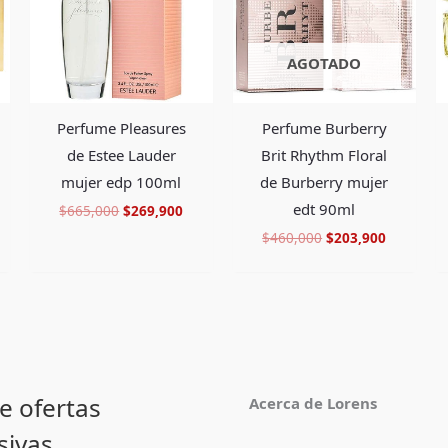
AGOTADO
Perfume Pleasures
Perfume Burberry
de Estee Lauder
Brit Rhythm Floral
mujer edp 100ml
de Burberry mujer
edt 90ml
$
665,000
$
269,900
$
460,000
$
203,900
e ofertas
Acerca de Lorens
sivas