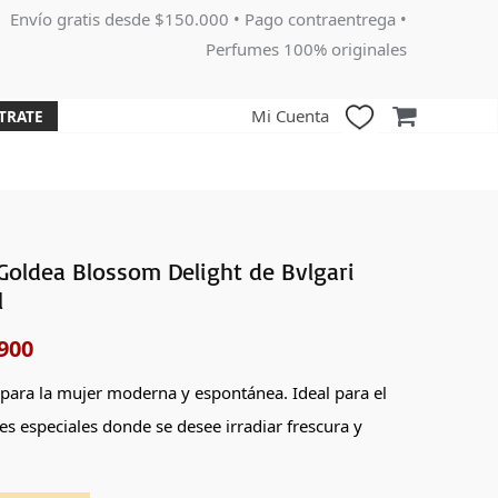
Envío gratis desde $150.000 • Pago contraentrega •
Perfumes 100% originales
Mi Cuenta
TRATE
oldea Blossom Delight de Bvlgari
El
l
o
precio
900
nal
actual
 para la mujer moderna y espontánea. Ideal para el
es:
es especiales donde se desee irradiar frescura y
000.
$439,900.