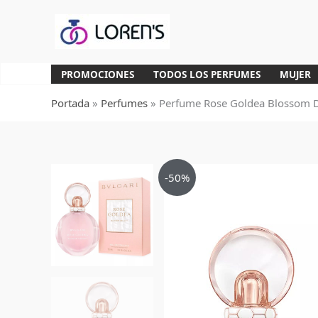
Ir
al
contenido
PROMOCIONES
TODOS LOS PERFUMES
MUJER
Portada
»
Perfumes
»
Perfume Rose Goldea Blossom De
-50%