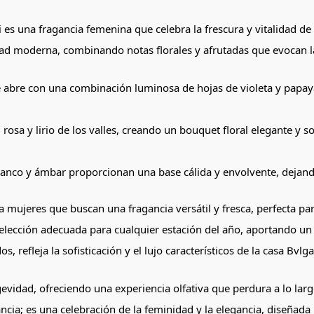
es una fragancia femenina que celebra la frescura y vitalidad d
idad moderna, combinando notas florales y afrutadas que evocan la
 abre con una combinación luminosa de hojas de violeta y papaya
rosa y lirio de los valles, creando un bouquet floral elegante y so
lanco y ámbar proporcionan una base cálida y envolvente, dejando
mujeres que buscan una fragancia versátil y fresca, perfecta para
a elección adecuada para cualquier estación del año, aportando u
s, refleja la sofisticación y el lujo característicos de la casa Bvlg
evidad, ofreciendo una experiencia olfativa que perdura a lo lar
ia; es una celebración de la feminidad y la elegancia, diseñada