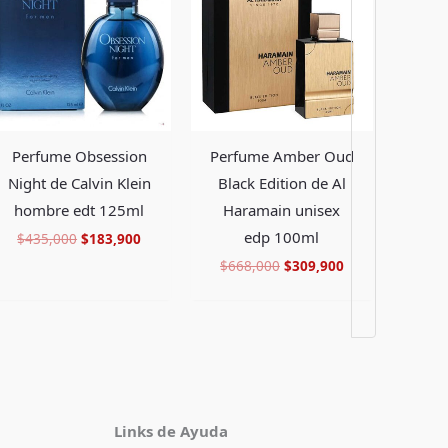
era:
es:
era:
es:
.
$435,000.
$183,900.
$668,000.
$309,900.
Perfume Obsession
Perfume Amber Oud
Night de Calvin Klein
Black Edition de Al
hombre edt 125ml
Haramain unisex
edp 100ml
$
435,000
$
183,900
$
668,000
$
309,900
Facebook
Instagram
TikTok
Pinterest
X
YouTube
Links de Ayuda