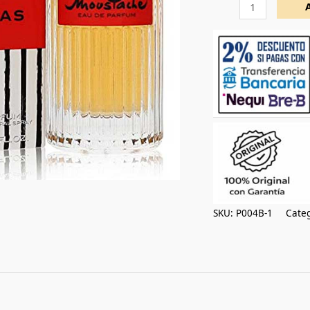
cantidad
SKU:
P004B-1
Categ