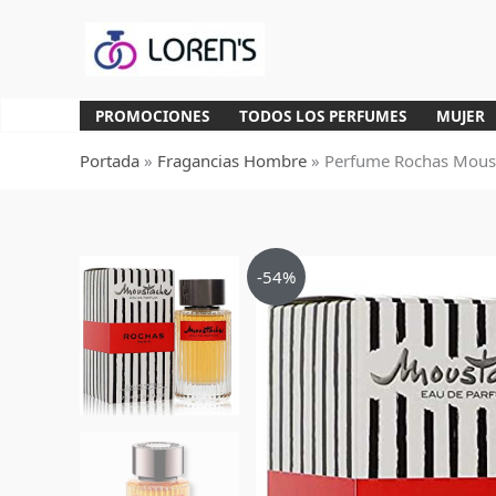
Ir
al
contenido
PROMOCIONES
TODOS LOS PERFUMES
MUJER
Portada
»
Fragancias Hombre
»
Perfume Rochas Mous
-54%