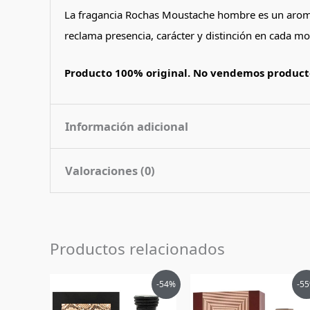
La fragancia Rochas Moustache hombre es un aroma
reclama presencia, carácter y distinción en cada m
Producto 100% original. No vendemos producto
Información adicional
Valoraciones (0)
Contenido
75 ml
Nota de
Amaderado Oriental
No hay valoraciones aún.
Fragancia
Productos relacionados
Pais de Origen
Francia
Sé el primero en valorar “Perfum
Tipo de Perfume
Eau de Parfum (edp)
El
El
El
El
-54%
-5
Debes
acceder
para publicar una valoración.
precio
precio
precio
pr
original
actual
original
ac