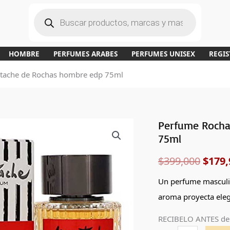
B
ú
s
q
u
e
d
a
HOMBRE
PERFUMES ARABES
PERFUMES UNISEX
REGIS
d
e
p
tache de Rochas hombre edp 75ml
r
o
d
u
c
t
o
s
Perfume Rocha
Perfume
El
75ml
Rochas
preci
Moustache
$
399,000
$
179,
de
origi
Rochas
Un perfume masculin
era:
hombre
aroma proyecta eleg
edp
$399,
RECIBELO ANTES de
75ml