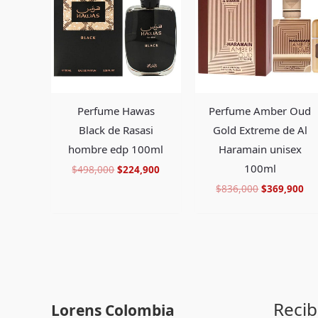
era:
es:
era:
es:
$498,000.
$224,900.
$836,000.
$3
Perfume Hawas
Perfume Amber Oud
Black de Rasasi
Gold Extreme de Al
hombre edp 100ml
Haramain unisex
100ml
$
498,000
$
224,900
$
836,000
$
369,900
Recib
Lorens Colombia