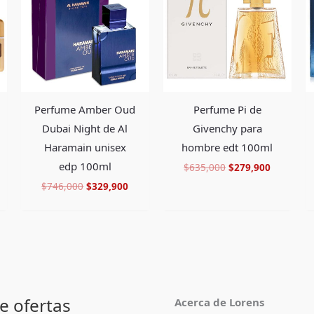
era:
es:
era:
es:
69,900.
$746,000.
$329,900.
$635,000.
$279,900
Perfume Pi de
Perfume Amber Oud
Givenchy para
Dubai Night de Al
hombre edt 100ml
Haramain unisex
edp 100ml
$
635,000
$
279,900
$
746,000
$
329,900
e ofertas
Acerca de Lorens