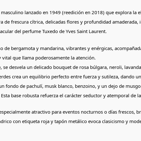
asculino lanzado en 1949 (reedición en 2018) que explora la el
de frescura cítrica, delicadas flores y profundidad amaderada, 
ectacular del perfume Tuxedo de Yves Saint Laurent.
so de bergamota y mandarina, vibrantes y enérgicas, acompañadas
y vital que llama poderosamente la atención.
, se desvela un delicado bouquet de rosa búlgara, neroli, lavand
verdes crea un equilibrio perfecto entre fuerza y sutileza, dando u
e un fondo de pachulí, musk blanco, benzoino, y un dejo de musgo
Esta base robusta refuerza el carácter seductor y atemporal de la
pecialmente atractivo para eventos nocturnos o días frescos, br
índrico con etiqueta roja y tapón metálico evoca clasicismo y mod