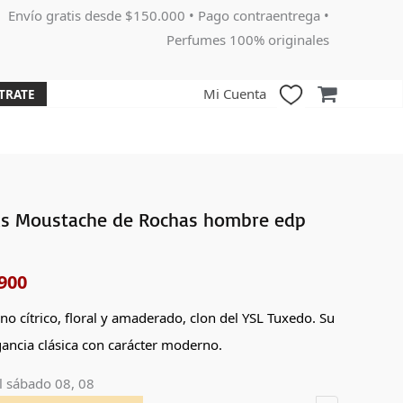
Envío gratis desde $150.000 • Pago contraentrega •
Perfumes 100% originales
Mi Cuenta
TRATE
s Moustache de Rochas hombre edp
El
o
precio
900
nal
actual
o cítrico, floral y amaderado, clon del YSL Tuxedo. Su
es:
ancia clásica con carácter moderno.
000.
$179,900.
l
sábado 08, 08