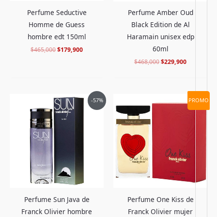
Perfume Seductive
Perfume Amber Oud
Homme de Guess
Black Edition de Al
hombre edt 150ml
Haramain unisex edp
60ml
$
465,000
$
179,900
$
468,000
$
229,900
El
El
El
El
-57%
PROMO
precio
precio
precio
precio
original
actual
original
actual
era:
es:
era:
es:
$399,000.
$167,900.
$330,000.
$129,900.
Perfume One Kiss de
Perfume Sun Java de
Franck Olivier mujer
Franck Olivier hombre