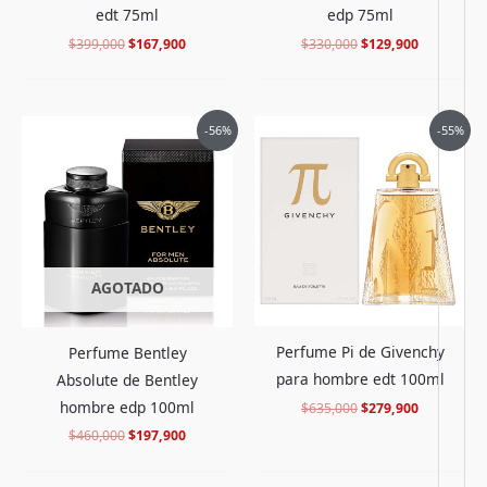
edp 75ml
edt 75ml
$
330,000
$
129,900
$
399,000
$
167,900
El
El
El
El
-56%
-55%
precio
precio
precio
precio
original
actual
original
actual
era:
es:
era:
es:
$460,000.
$197,900.
$635,000.
$279,900.
AGOTADO
Perfume Pi de Givenchy
Perfume Bentley
para hombre edt 100ml
Absolute de Bentley
hombre edp 100ml
$
635,000
$
279,900
$
460,000
$
197,900