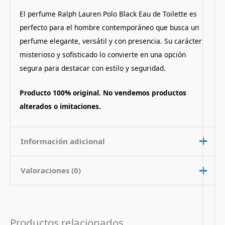
El perfume Ralph Lauren Polo Black Eau de Toilette es
perfecto para el hombre contemporáneo que busca un
perfume elegante, versátil y con presencia. Su carácter
misterioso y sofisticado lo convierte en una opción
segura para destacar con estilo y seguridad.
Producto 100% original. No vendemos productos
alterados o imitaciones.
Información adicional
Valoraciones (0)
Contenido
75 ml
Nota de
Aromatico Frutado
No hay valoraciones aún.
Fragancia
Amaderado
Productos relacionados
Pais de Origen
Francia