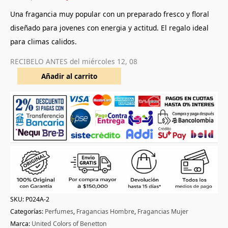
a
valoración
Una fragancia muy popular con un preparado fresco y floral
de un
cliente
diseñado para jovenes con energia y actitud. El regalo ideal
para climas calidos.
RECIBELO ANTES del
miércoles 12, 08
Añadir al carrito
SKU:
P024A-2
Categorías:
Perfumes
,
Fragancias Hombre
,
Fragancias Mujer
Marca:
United Colors of Benetton