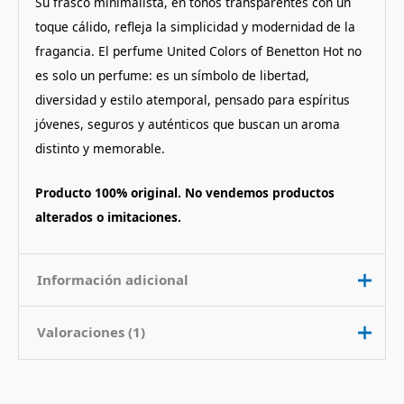
Su frasco minimalista, en tonos transparentes con un
toque cálido, refleja la simplicidad y modernidad de la
fragancia. El perfume United Colors of Benetton Hot no
es solo un perfume: es un símbolo de libertad,
diversidad y estilo atemporal, pensado para espíritus
jóvenes, seguros y auténticos que buscan un aroma
distinto y memorable.
Producto 100% original. No vendemos productos
alterados o imitaciones.
Información adicional
Valoraciones (1)
Contenido
100 ml
Nota de
Amaderado Citrico
Fragancia
Valorado