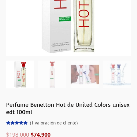
cantidad
Perfume Benetton Hot de United Colors unisex
edt 100ml
(
1
valoración de cliente)
Valorado
1
con
5.00
de
$
198,000
$
74,900
5 en base