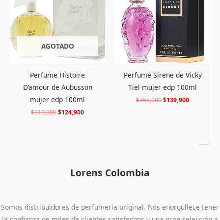
$312,000.
$124,900.
$358,000.
$139,900.
AGOTADO
Perfume Histoire
Perfume Sirene de Vicky
D’amour de Aubusson
Tiel mujer edp 100ml
mujer edp 100ml
$
358,000
$
139,900
$
312,000
$
124,900
Lorens Colombia
Somos distribuidores de perfumeria original. Nos enorgullece tener
la confianza de miles de clientes satisfechos y una gran selección a