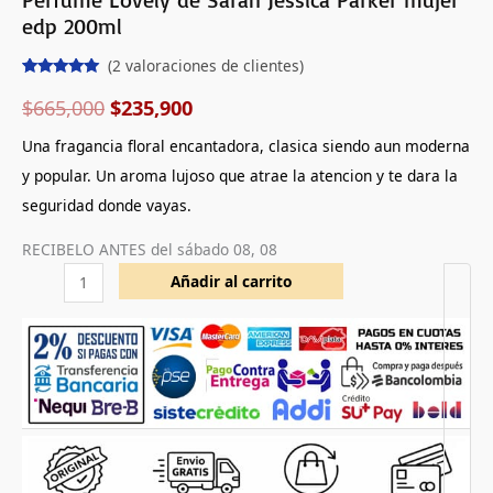
edp 200ml
(
2
valoraciones de clientes)
Valorado
2
con
5.00
de
$
665,000
$
235,900
5 en base
a
Una fragancia floral encantadora, clasica siendo aun moderna
valoraciones
de clientes
y popular. Un aroma lujoso que atrae la atencion y te dara la
seguridad donde vayas.
RECIBELO ANTES del
sábado 08, 08
Añadir al carrito