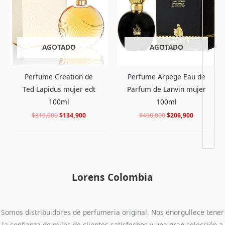
$315,000.
$134,900.
$490,000.
$206,900.
AGOTADO
AGOTADO
Perfume Creation de
Perfume Arpege Eau de
Ted Lapidus mujer edt
Parfum de Lanvin mujer
100ml
100ml
$
315,000
$
134,900
$
490,000
$
206,900
Lorens Colombia
Somos distribuidores de perfumeria original. Nos enorgullece tener
la confianza de miles de clientes satisfechos y una gran selección a