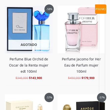
El
El
El
El
-58%
PROMO
precio
precio
precio
precio
original
actual
original
actual
era:
es:
era:
es:
$346,000.
$143,900.
$450,000.
$179,900.
AGOTADO
Perfume Blue Orchid de
Perfume Jacomo for Her
Oscar de la Renta mujer
Eau de Parfum mujer
edt 100ml
100ml
$
346,000
$
143,900
$
450,000
$
179,900
El
El
El
El
-57%
-57%
precio
precio
precio
precio
original
actual
original
actual
era:
es:
era:
es: