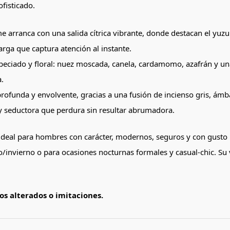
ofisticado
.
 arranca con una salida cítrica vibrante, donde destacan el yuz
rga que captura atención al instante
.
peciado y floral: nuez moscada, canela, cardamomo, azafrán y una 
a
.
 profunda y envolvente, gracias a una fusión de incienso gris, ámb
a y seductora que perdura sin resultar abrumadora
.
 ideal para hombres con carácter, modernos, seguros y con gusto
invierno o para ocasiones nocturnas formales y casual-chic. Su v
s alterados o imitaciones.