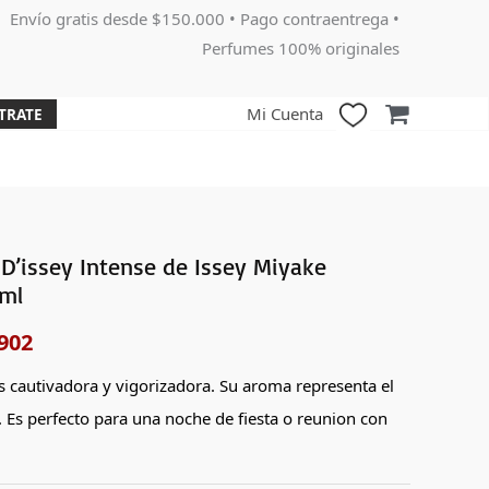
Envío gratis desde $150.000 • Pago contraentrega •
Perfumes 100% originales
Mi Cuenta
TRATE
D’issey Intense de Issey Miyake
El
ml
o
precio
902
nal
actual
s cautivadora y vigorizadora. Su aroma representa el
es:
. Es perfecto para una noche de fiesta o reunion con
000.
$146,902.