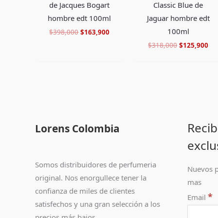
de Jacques Bogart
Classic Blue de
hombre edt 100ml
Jaguar hombre edt
100ml
$
398,000
$
163,900
$
318,000
$
125,900
Recib
Lorens Colombia
exclu
Somos distribuidores de perfumeria
Nuevos p
original. Nos enorgullece tener la
mas
confianza de miles de clientes
*
Email
satisfechos y una gran selección a los
precios más bajos.