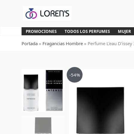
Ir
al
contenido
PROMOCIONES
TODOS LOS PERFUMES
MUJER
Portada
»
Fragancias Hombre
»
Perfume L’eau D’issey
-54%