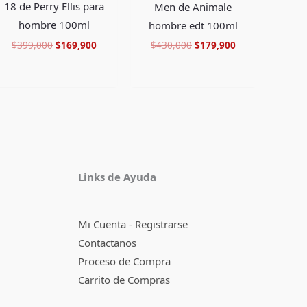
18 de Perry Ellis para
Men de Animale
hombre 100ml
hombre edt 100ml
$
399,000
$
169,900
$
430,000
$
179,900
Facebook
Instagram
TikTok
Pinterest
X
YouTube
Links de Ayuda
Mi Cuenta - Registrarse
Contactanos
Proceso de Compra
Carrito de Compras