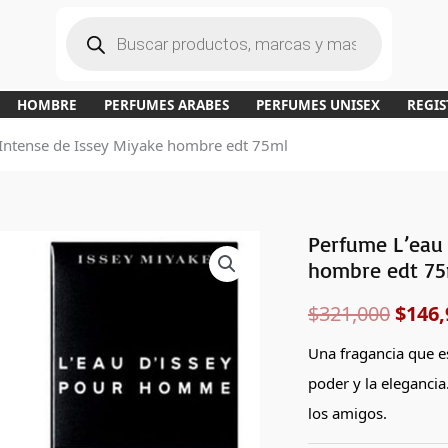
B
ú
s
q
u
e
d
a
HOMBRE
PERFUMES ARABES
PERFUMES UNISEX
REGIS
d
e
p
 Intense de Issey Miyake hombre edt 75ml
r
o
d
u
c
t
o
s
Perfume L’eau 
El
hombre edt 75
preci
$
321,000
$
146,
origi
Una fragancia que e
era:
poder y la elegancia
$321,
los amigos.